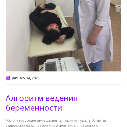
January 14
, 2021
Алгоритм ведения
беременности
Жүктіліктің босанғанға дейінгі алгоритмі туралы Алматы
қаласындағы №36 Қалалық емханасының әйелдер