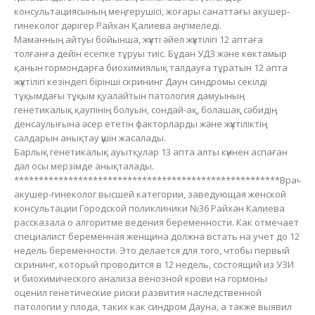
консультациясының меңгерушісі, жоғары санаттағы акушер-
гинеколог дәрігер Райхан Қалиева әңгімеледі.
Маманның айтуы бойынша, жүкті әйел жүктілігі 12 аптаға
толғанға дейін есепке тұруы тиіс. Бұдан УДЗ және көктамыр
қанын гормондарға биохимиялық талдауға тұратын 12 апта
жүктілігі кезіндегі бірінші скрининг Даун синдромы секілді
тұқымдағы тұқым қуалайтын патология дамуының
генетикалық қаупінің болуын, сондай-ақ, болашақ сәбидің
денсаулығына әсер ететін факторларды және жүктіліктің
салдарын анықтау үшін жасалады.
Барлық генетикалық ауытқулар 13 апта алты күннен аспаған
дәл осы мерзімде анықталады.
******************************************************Врач
акушер-гинеколог высшей категории, заведующая женской
консультации Городской поликлиники №36 Райхан Калиева
рассказала о алгоритме ведения беременности. Как отмечает
специалист беременная женщина должна встать на учет до 12
недель беременности. Это делается для того, чтобы первый
скрининг, который проводится в 12 недель, состоящий из УЗИ
и биохимического анализа венозной крови на гормоны
оценил генетические риски развития наследственной
патологии у плода, таких как синдром Дауна, а также выявил