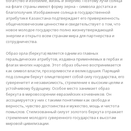
богатство и изобилие, жизнь и энергию. Поэтому лучи солнца
на флаге страны имеют форму зерна – символа достатка и
благополучия. Изображение солнца в государственной
атрибутике Казахстана подтверждает его приверженность
общечеловеческим ценностям и свидетельствует о том, что
новое молодое государство полно жизнеутверждающей
энергии и открыто всем странам мира для партнерства и
сотрудничества.
Образ орла (беркута) является одним из главных
геральдических атрибутов, издавна применяемых в гербах и
флагах многих народов. Этот образ обычно воспринимается
как символ власти, прозорливости и великодушия. Парящий
под солнцем беркут олицетворяет собой силу государства, его
суверенитет и независимость, стремление к высоким целям и
устойчивому будущему. Особое место занимает образ
беркута в мировоззрении евразийских кочевников. Он
ассоциируется у них с такими понятиями как свобода и
верность, чувство достоинства и мужество, мощь и чистота
помыслов. Стилизованный силуэт золотого беркута отражает
стремление молодого суверенного государства к высотам
мировой цивилизации.