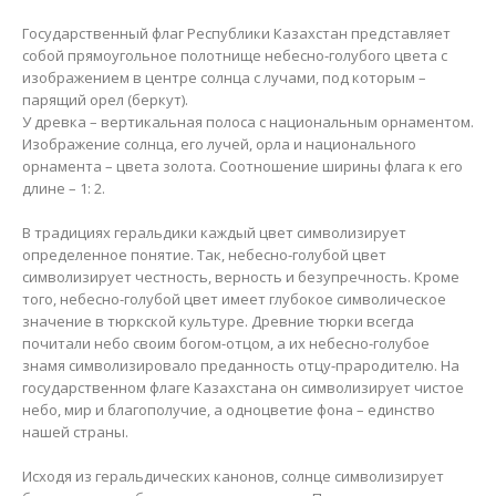
Государственный флаг Республики Казахстан представляет
собой прямоугольное полотнище небесно-голубого цвета с
изображением в центре солнца с лучами, под которым –
парящий орел (беркут).
У древка – вертикальная полоса с национальным орнаментом.
Изображение солнца, его лучей, орла и национального
орнамента – цвета золота. Соотношение ширины флага к его
длине – 1: 2.
В традициях геральдики каждый цвет символизирует
определенное понятие. Так, небесно-голубой цвет
символизирует честность, верность и безупречность. Кроме
того, небесно-голубой цвет имеет глубокое символическое
значение в тюркской культуре. Древние тюрки всегда
почитали небо своим богом-отцом, а их небесно-голубое
знамя символизировало преданность отцу-прародителю. На
государственном флаге Казахстана он символизирует чистое
небо, мир и благополучие, а одноцветие фона – единство
нашей страны.
Исходя из геральдических канонов, солнце символизирует