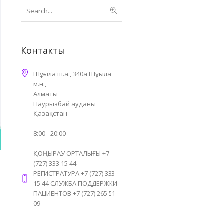
Контакты
Шұғыла ш.а., 340а Шұғыла
м.н.,
Алматы
Наурызбай ауданы
Қазақстан
8:00 - 20:00
ҚОҢЫРАУ ОРТАЛЫҒЫ +7
(727) 333 15 44
РЕГИСТРАТУРА +7 (727) 333
15 44 СЛУЖБА ПОДДЕРЖКИ
ПАЦИЕНТОВ +7 (727) 265 51
09