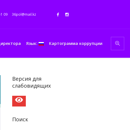
51 09
36pol@mail.kz
директора
Язык:
Картограмма коррупции
Версия для
слабовидящих
Поиск