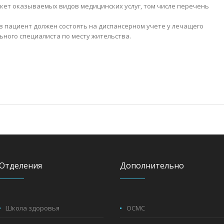
ет оказываемых видов медицинских услуг, том числе перечень
в пациент должен состоять на диспансерном учете у лечащего
ьного специалиста по месту жительства.
Отделения
Дополнительно
Школа здоровья
ОСМС