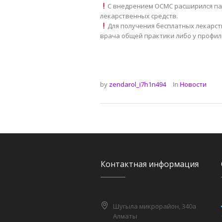
С внедрением ОСМС расширился пак
лекарственных средств.
Для получения бесплатных лекарст
врача общей практики либо у профил
by
zendarol_i7h1n494
In
Новости
Контактная информация
Шугыла микрорайон, 340а
Алматы