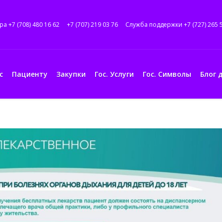
ра +7 (708) 480 16 62
+7 (707) 219 03 76
Служба поддержки +7 (727) 265 
с
Пациенту
Закупки
Гос. Услуги
Гос. Символы
Блог 