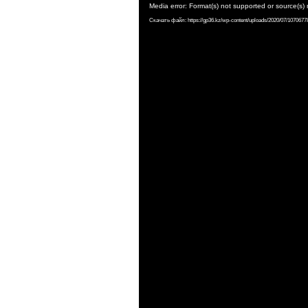
Видеоплеер
Media error: Format(s) not supported or source(s)
Скачать файл: https://gp36.kz/wp-content/uploads/2020/07/1070