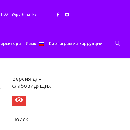
51 09
36pol@mail.kz
директора
Язык:
Картограмма коррупции
Версия для
слабовидящих
Поиск