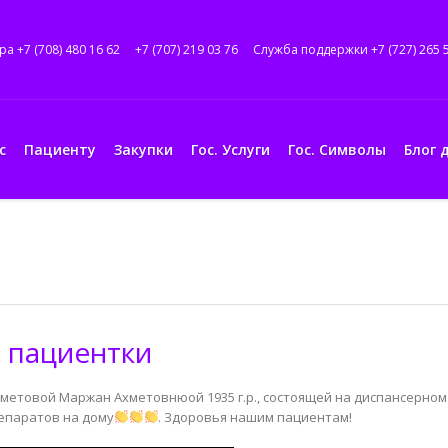
ра +7 (708) 480 16 62
+7 (707) 219 03 76
Служба поддержки +7 (727) 265 
с
Пациенту
Закупки
Гос. Услуги
Гос. Символы
Блог 
 пациентки
метовой Маржан Ахметовнюой 1935 г.р., состоящей на диспансерном
репаратов на дому
. Здоровья нашим пациентам!