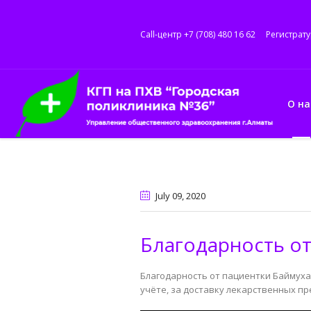
Call-центр +7 (708) 480 16 62
Регистрату
О на
July 09
, 2020
Благодарность от
Благодарность от пациентки Баймуха
учёте, за доставку лекарственных п