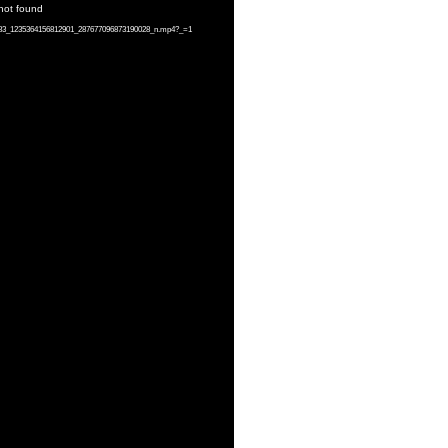
 not found
67783_1235364156812901_287677096873190028_n.mp4?_=1