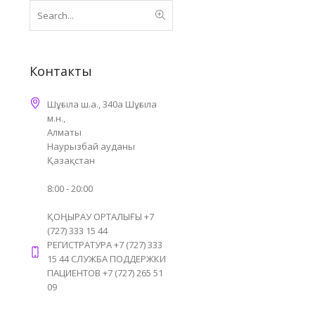
Контакты
Шұғыла ш.а., 340а Шұғыла
м.н.,
Алматы
Наурызбай ауданы
Қазақстан
8:00 - 20:00
ҚОҢЫРАУ ОРТАЛЫҒЫ +7
(727) 333 15 44
РЕГИСТРАТУРА +7 (727) 333
15 44 СЛУЖБА ПОДДЕРЖКИ
ПАЦИЕНТОВ +7 (727) 265 51
09