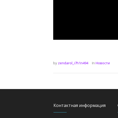
by
zendarol_i7h1n494
In
Новости
Контактная информация