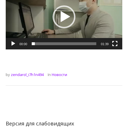
00:00
01:39
by
zendarol_i7h1n494
In
Новости
Версия для слабовидящих