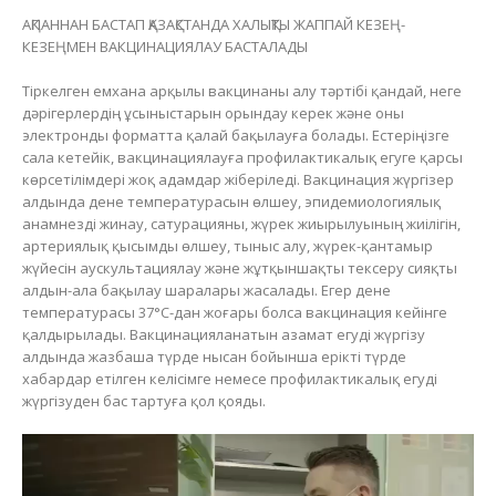
АҚПАННАН БАСТАП ҚАЗАҚСТАНДА ХАЛЫҚТЫ ЖАППАЙ КЕЗЕҢ-
КЕЗЕҢМЕН ВАКЦИНАЦИЯЛАУ БАСТАЛАДЫ
Тіркелген емхана арқылы вакцинаны алу тәртібі қандай, неге
дәрігерлердің ұсыныстарын орындау керек және оны
электронды форматта қалай бақылауға болады. Естеріңізге
сала кетейік, вакцинациялауға профилактикалық егуге қарсы
көрсетілімдері жоқ адамдар жіберіледі. Вакцинация жүргізер
алдында дене температурасын өлшеу, эпидемиологиялық
анамнезді жинау, сатурацияны, жүрек жиырылуының жиілігін,
артериялық қысымды өлшеу, тыныс алу, жүрек-қантамыр
жүйесін аускультациялау және жұтқыншақты тексеру сияқты
алдын-ала бақылау шаралары жасалады. Егер дене
температурасы 37°C-дан жоғары болса вакцинация кейінге
қалдырылады. Вакцинацияланатын азамат егуді жүргізу
алдында жазбаша түрде нысан бойынша ерікті түрде
хабардар етілген келісімге немесе профилактикалық егуді
жүргізуден бас тартуға қол қояды.
Видеоплеер