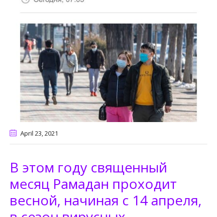
April 23
, 2021
В этом году священный
месяц Рамадан проходит
весной, начиная с 14 апреля,
в сезон вирусных