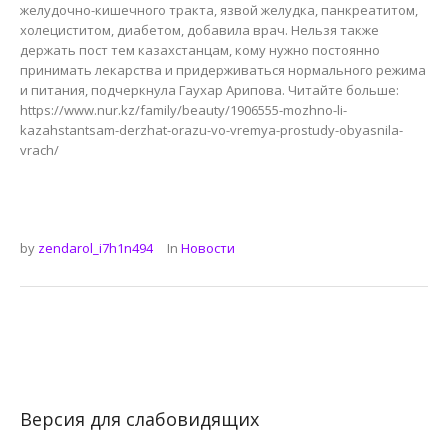
желудочно-кишечного тракта, язвой желудка, панкреатитом,
холециститом, диабетом, добавила врач. Нельзя также
держать пост тем казахстанцам, кому нужно постоянно
принимать лекарства и придерживаться нормального режима
и питания, подчеркнула Гаухар Арипова. Читайте больше:
https://www.nur.kz/family/beauty/1906555-mozhno-li-
kazahstantsam-derzhat-orazu-vo-vremya-prostudy-obyasnila-
vrach/
by
zendarol_i7h1n494
In
Новости
Версия для слабовидящих