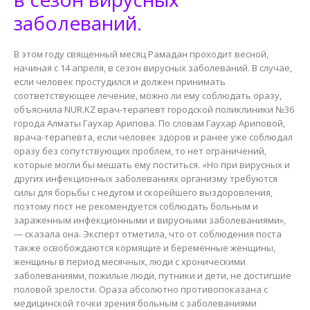
заболеваний.
В этом году священный месяц Рамадан проходит весной,
начиная с 14 апреля, в сезон вирусных заболеваний. В случае,
если человек простудился и должен принимать
соответствующее лечение, можно ли ему соблюдать оразу,
объяснила NUR.KZ врач-терапевт городской поликлиники №36
города Алматы Гаухар Арипова. По словам Гаухар Ариповой,
врача-терапевта, если человек здоров и ранее уже соблюдал
оразу без сопутствующих проблем, то нет ограничений,
которые могли бы мешать ему поститься. «Но при вирусных и
других инфекционных заболеваниях организму требуются
силы для борьбы с недугом и скорейшего выздоровления,
поэтому пост не рекомендуется соблюдать больным и
зараженным инфекционными и вирусными заболеваниями»,
— сказала она. Эксперт отметила, что от соблюдения поста
также освобождаются кормящие и беременные женщины,
женщины в период месячных, люди с хроническими
заболеваниями, пожилые люди, путники и дети, не достигшие
половой зрелости. Ораза абсолютно противопоказана с
медицинской точки зрения больным с заболеваниями