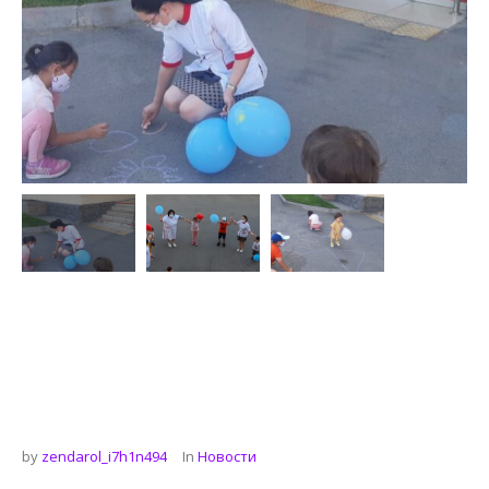
by
zendarol_i7h1n494
In
Новости