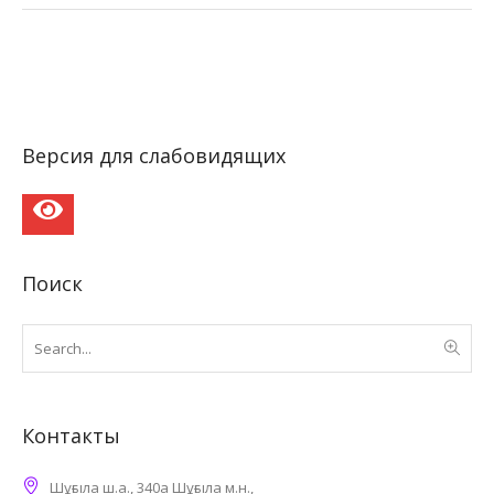
Версия для слабовидящих
Поиск
Контакты
Шұғыла ш.а., 340а Шұғыла м.н.,