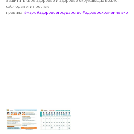
Защитить свое здоровье и здоровье окружающих можно,
соблюдая эти простые
правила.
#мзрк
#здоровоегосударство
#здравоохранение
#коро