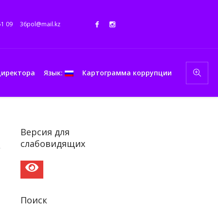
51 09
36pol@mail.kz
директора
Язык:
Картограмма коррупции
Версия для
слабовидящих
Поиск