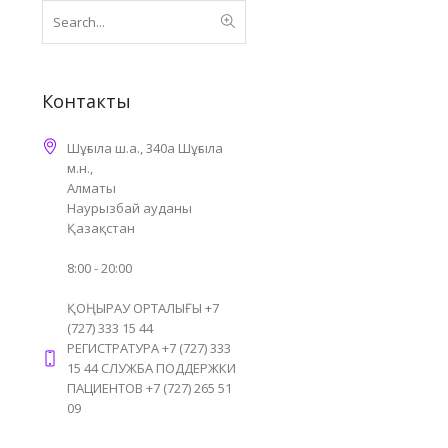
Контакты
Шұғыла ш.а., 340а Шұғыла
м.н.,
Алматы
Наурызбай ауданы
Қазақстан
8:00 - 20:00
ҚОҢЫРАУ ОРТАЛЫҒЫ +7
(727) 333 15 44
РЕГИСТРАТУРА +7 (727) 333
15 44 СЛУЖБА ПОДДЕРЖКИ
ПАЦИЕНТОВ +7 (727) 265 51
09