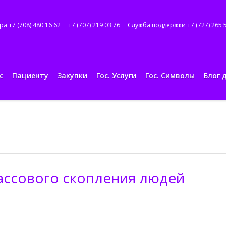
ра +7 (708) 480 16 62
+7 (707) 219 03 76
Служба поддержки +7 (727) 265 
с
Пациенту
Закупки
Гос. Услуги
Гос. Символы
Блог 
ассового скопления людей