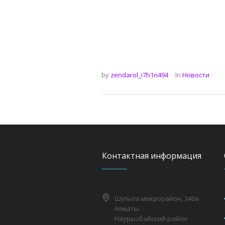
by
zendarol_i7h1n494
In
Новости
Контактная информация
Шугыла микрорайон, 340а
Алматы
Наурызбайский район