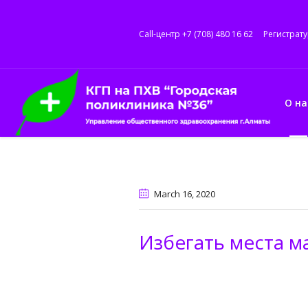
Call-центр +7 (708) 480 16 62
Регистрату
О на
March 16
, 2020
Избегать места м