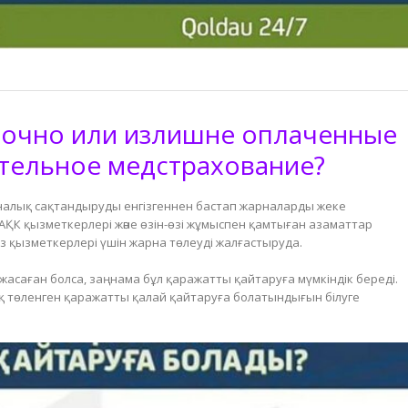
бочно или излишне оплаченные
ательное медстрахование?
циналық сақтандыруды енгізгеннен бастап жарналарды жеке
АҚК қызметкерлері және өзін-өзі жұмыспен қамтыған азаматтар
з қызметкерлері үшін жарна төлеуді жалғастыруда.
жасаған болса, заңнама бұл қаражатты қайтаруға мүмкіндік береді.
 төленген қаражатты қалай қайтаруға болатындығын білуге