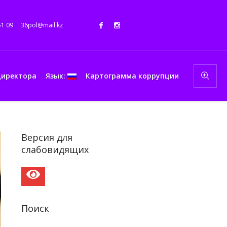
51 09
36pol@mail.kz
директора
Язык:
Картограмма коррупции
Версия для
слабовидящих
Поиск