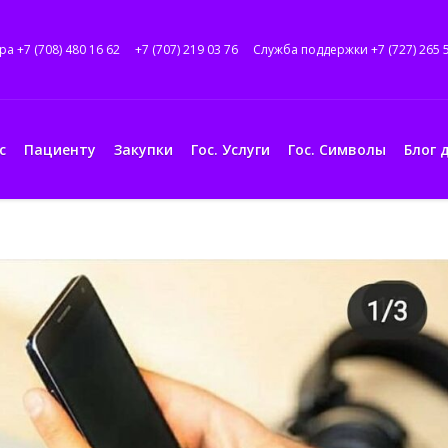
ра +7 (708) 480 16 62
+7 (707) 219 03 76
Служба поддержки +7 (727) 265 
с
Пациенту
Закупки
Гос. Услуги
Гос. Символы
Блог 