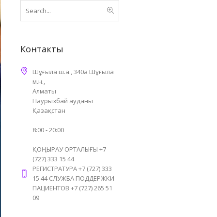
Контакты
Шұғыла ш.а., 340а Шұғыла
м.н.,
Алматы
Наурызбай ауданы
Қазақстан
8:00 - 20:00
ҚОҢЫРАУ ОРТАЛЫҒЫ +7
(727) 333 15 44
РЕГИСТРАТУРА +7 (727) 333
15 44 СЛУЖБА ПОДДЕРЖКИ
ПАЦИЕНТОВ +7 (727) 265 51
09