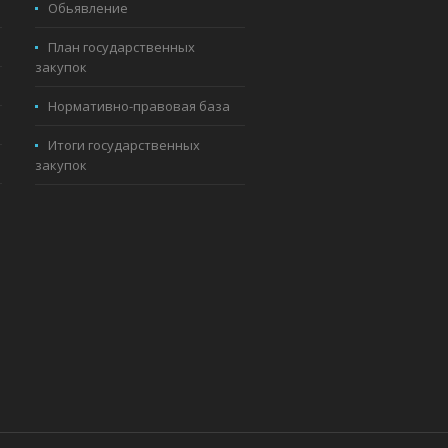
Обьявление
План государственных
закупок
Нормативно-правовая база
Итоги государственных
закупок