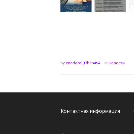
by
zendarol_i7h1n494
In
Новости
Контактная информация