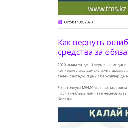
October 30
, 2020
Как вернуть оши
средства за обяз
2020 жылы міндетті әлеуметтік меди
кәсіпкерлер, жалдамалы жұмысшылар, 
төлей бастады. Жұмыс берушілер де ө
⠀
Егер төлеуші МӘМС үшін артық төлем 
Пост айналымынан қате немесе артық
болады.