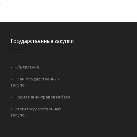
Государственные закупки
Обьявление
План государственных
закупок
Нормативно-правовая база
Итоги государственных
закупок