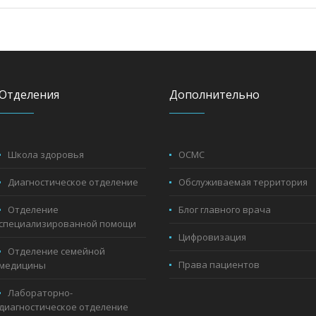
Отделения
Дополнительно
Школа здоровья
ОСМС
Диагностическое отделение
Обслуживаемая территория
Отделение
Блог главного врача
специализированной помощи
Цифровизация
Отделение семейной
Права пациентов
медицины
Лабораторно-
диагностическое отделение