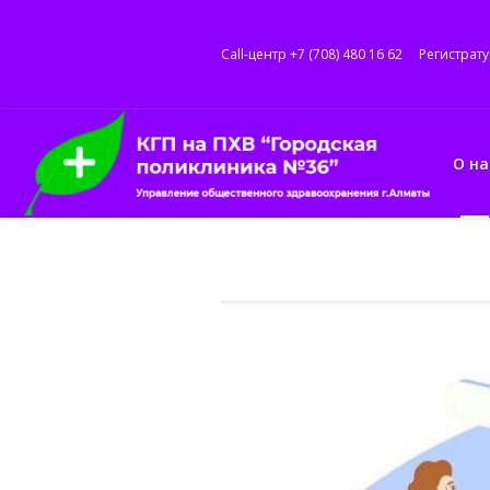
Call-центр +7 (708) 480 16 62
Регистрату
О на