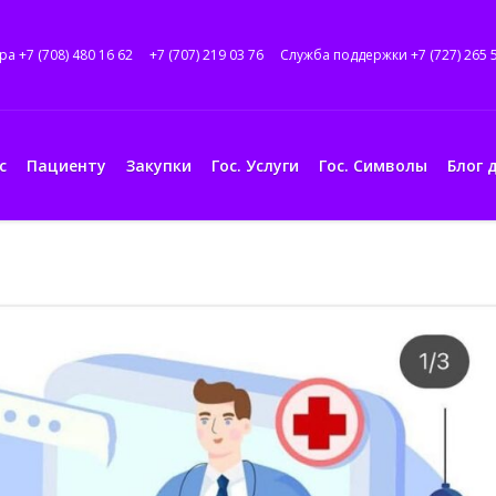
ра +7 (708) 480 16 62
+7 (707) 219 03 76
Служба поддержки +7 (727) 265 
с
Пациенту
Закупки
Гос. Услуги
Гос. Символы
Блог 