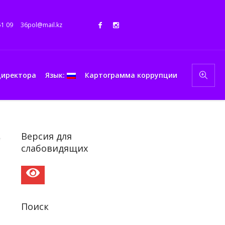
51 09
36pol@mail.kz
директора
Язык:
Картограмма коррупции
Версия для
слабовидящих
Поиск