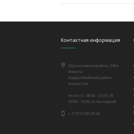
Контактная информация
Шугыла микрорайон, 340а
Алматы
Наурызбайский район
Казахстан
пн по пт. 08:00 - 20:00, сб
09:00 - 16:00, вс выходной
+ 7 (727) 305 36 43