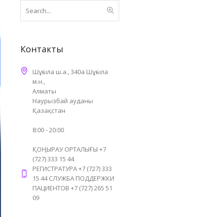
Контакты
Шұғыла ш.а., 340а Шұғыла
м.н.,
Алматы
Наурызбай ауданы
Қазақстан
8:00 - 20:00
ҚОҢЫРАУ ОРТАЛЫҒЫ +7
(727) 333 15 44
РЕГИСТРАТУРА +7 (727) 333
15 44 СЛУЖБА ПОДДЕРЖКИ
ПАЦИЕНТОВ +7 (727) 265 51
09