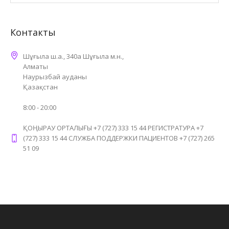
Контакты
Шұғыла ш.а., 340а Шұғыла м.н.,
Алматы
Наурызбай ауданы
Қазақстан
8:00 - 20:00
ҚОҢЫРАУ ОРТАЛЫҒЫ +7 (727) 333 15 44 РЕГИСТРАТУРА +7
(727) 333 15 44 СЛУЖБА ПОДДЕРЖКИ ПАЦИЕНТОВ +7 (727) 265
51 09