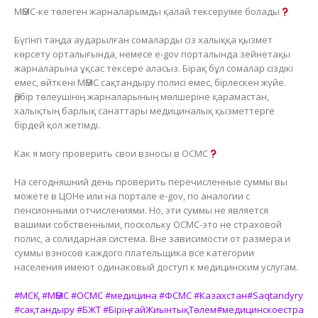
МӘМС-ке төлеген жарналарымды қалай тексеруіме болады
Бүгінгі таңда аударылған сомаларды сіз халыққа қызмет
көрсету орталығында, немесе e-gov порталында зейнетақы
жарналарына ұқсас тексере аласыз. Бірақ бұл сомалар сіздікі
емес, өйткені МӘМС сақтандыру полисі емес, бірлескен жүйе.
Әрбір төлеушінің жарналарының мөлшеріне қарамастан,
халықтың барлық санаттары медициналық қызметтерге
бірдей қол жетімді.
Как я могу проверить свои взносы в ОСМС
На сегодняшний день проверить перечисленные суммы вы
можете в ЦОНе или на портале e-gov, по аналогии с
пенсионными отчислениями. Но, эти суммы не является
вашими собственными, поскольку ОСМС-это не страховой
полис, а солидарная система. Вне зависимости от размера и
суммы взносов каждого плательщика все категории
населения имеют одинаковый доступ к медицинским услугам.
#МСҚ
#МӘМС
#ОСМС
#медицина
#ФСМС
#Казахстан
#SaqtandyryBot
#сақтандыру
#БЖТ
#БіріңғайЖиынтықТөлем
#медицинскоестрахо