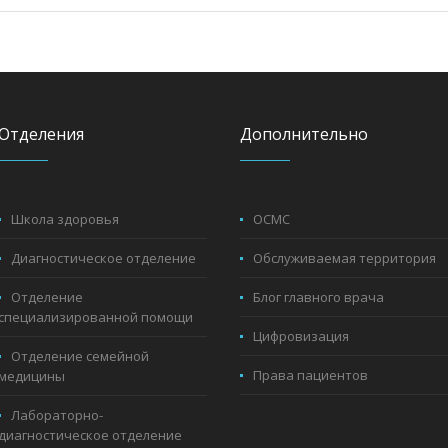
Отделения
Дополнительно
Школа здоровья
ОСМС
Диагностическое отделение
Обслуживаемая территория
Отделение
Блог главного врача
специализированной помощи
Цифровизация
Отделение семейной
Права пациентов
медицины
Лабораторно-
диагностическое отделение