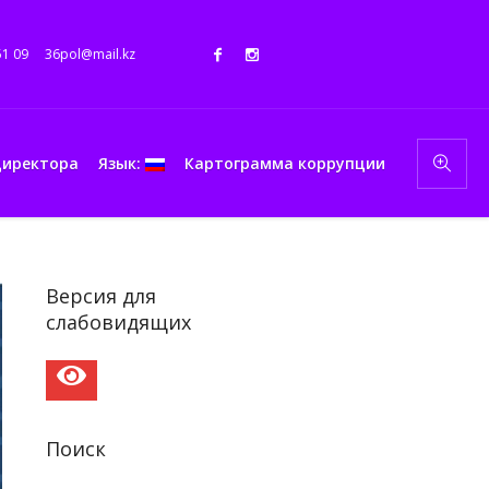
51 09
36pol@mail.kz
директора
Язык:
Картограмма коррупции
Версия для
слабовидящих
Поиск