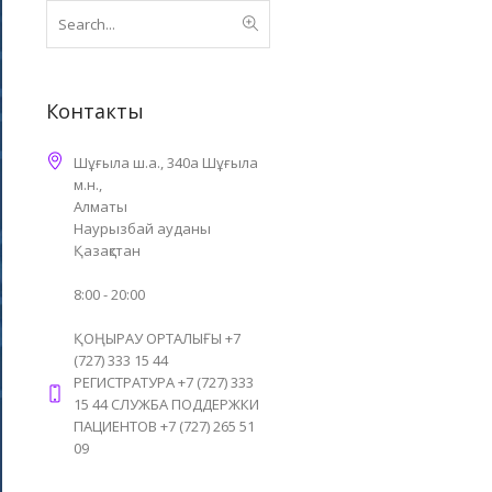
Контакты
Шұғыла ш.а., 340а Шұғыла
м.н.,
Алматы
Наурызбай ауданы
Қазақстан
8:00 - 20:00
ҚОҢЫРАУ ОРТАЛЫҒЫ +7
(727) 333 15 44
РЕГИСТРАТУРА +7 (727) 333
15 44 СЛУЖБА ПОДДЕРЖКИ
ПАЦИЕНТОВ +7 (727) 265 51
09