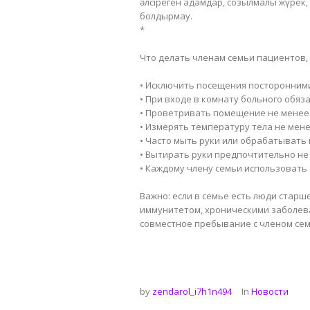
әлсіреген адамдар, созылмалы жүрек, 
болдырмау.
*
Что делать членам семьи пациентов,
• Исключить посещения посторонним
• При входе в комнату больного обя
• Проветривать помещение не менее 
• Измерять температуру тела не мене
• Часто мыть руки или обрабатывать 
• Вытирать руки предпочтительно не
• Каждому члену семьи использовать 
Важно: если в семье есть люди старш
иммунитетом, хроническими заболева
совместное пребывание с членом семь
by
zendarol_i7h1n494
In
Новости