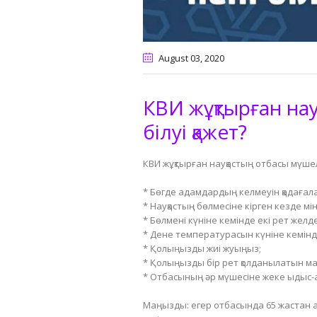
August 03
, 2020
КВИ жұқтырған на
білуі қажет?
КВИ жұқтырған науқастың отбасы мүшеле
* Бөгде адамдардың келмеуін қадағала
* Науқастың бөлмесіне кірген кезде мі
* Бөлмені күніне кемінде екі рет желд
* Дене температурасын күніне кемінде
* Қолыңызды жиі жуыңыз;
* Қолыңызды бір рет қолданылатын ма
* Отбасының әр мүшесіне жеке ыдыс-а
Маңызды: егер отбасында 65 жастан асқ