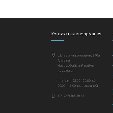
Контактная информация
Шугыла микрорайон, 340а
Алматы
Наурызбайский район
Казахстан
пн по пт. 08:00 - 20:00, сб
09:00 - 16:00, вс выходной
+ 7 (727) 305 36 43