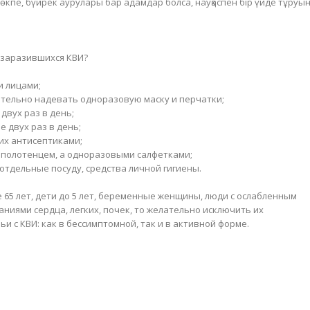
өкпе, бүйрек аурулары бар адамдар болса, науқаспен бір үйде тұруы
 заразившихся КВИ?
и лицами;
зательно надевать одноразовую маску и перчатки;
двух раз в день;
е двух раз в день;
их антисептиками;
 полотенцем, а одноразовыми салфетками;
отдельные посуду, средства личной гигиены.
е 65 лет, дети до 5 лет, беременные женщины, люди с ослабленным
ниями сердца, легких, почек, то желательно исключить их
и с КВИ: как в бессимптомной, так и в активной форме.