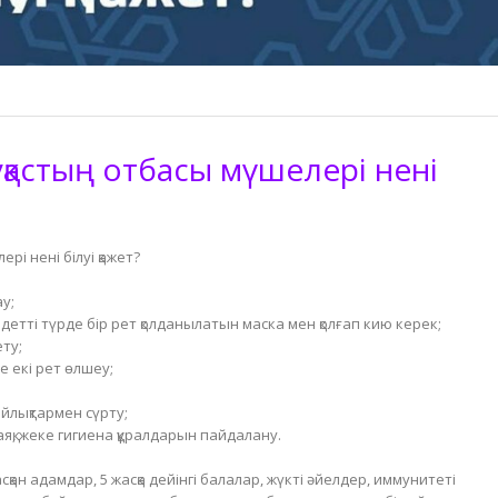
уқастың отбасы мүшелері нені
рі нені білуі қажет?
у;
ндетті түрде бір рет қолданылатын маска мен қолғап кию керек;
ету;
 екі рет өлшеу;
йлықтармен сүрту;
яқ, жеке гигиена құралдарын пайдалану.
ан адамдар, 5 жасқа дейінгі балалар, жүкті әйелдер, иммунитеті