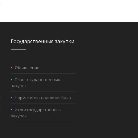
Государственные закупки
Обьявление
План государственных
закупок
Нормативно-правовая база
Итоги государственных
закупок