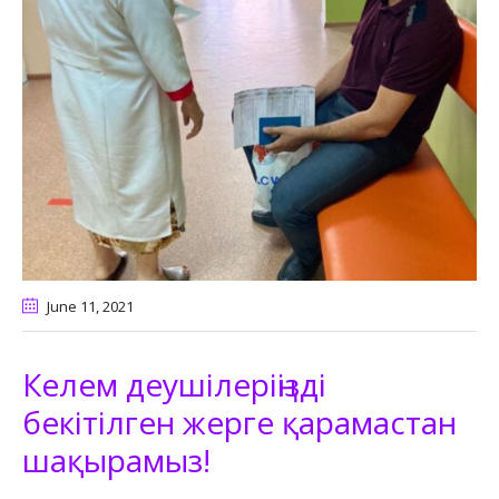
June 11
, 2021
Келем деушілеріңізді
бекітілген жерге қарамастан
шақырамыз!