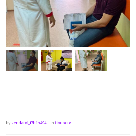
by
zendarol_i7h1n494
In
Новости