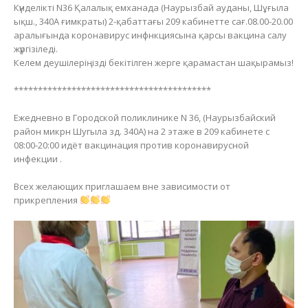
Күнделікті N36 Қалалық емханада (Наурызбай ауданы, Шұғыла
ықш., 340А ғимкраты) 2-қабаттағы 209 кабинетте сағ.08.00-20.00
аралығында коронавирус инфнкциясына қарсы вакцина салу
жүргізіледі.
Келем деушілеріңізді бекітілген жерге қарамастан шақырамыз!
*****************************************
Ежедневно в Городской поликлинике N 36, (Наурызбайский
район микрн Шугыла зд. 340А) на 2 этаже в 209 кабинете с
08:00-20:00 идёт вакцинация против коронавирусной
инфекции .
Всех желающих приглашаем вне зависимости от
прикрепления