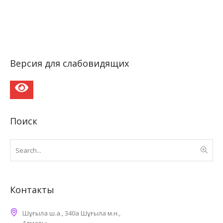
Версия для слабовидящих
Поиск
Контакты
Шұғыла ш.а., 340а Шұғыла м.н.,