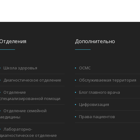
Отделения
Дополнительно
Школа здоровья
ОСМС
Диагностическое отделение
Обслуживаемая территория
Отделение
Блог главного врача
специализированной помощи
Цифровизация
Отделение семейной
Права пациентов
медицины
Лабораторно-
диагностическое отделение