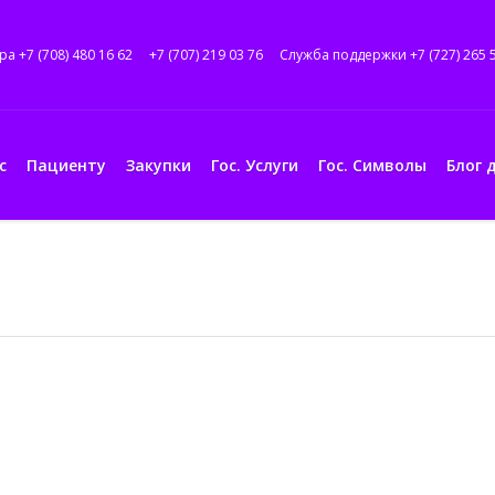
ра +7 (708) 480 16 62
+7 (707) 219 03 76
Служба поддержки +7 (727) 265 
с
Пациенту
Закупки
Гос. Услуги
Гос. Символы
Блог 