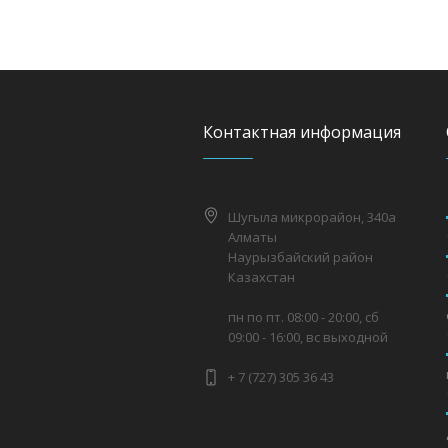
Контактная информация
Шугыла микрорайон, 340а
Алматы
Наурызбайский район
Казахстан
пн по пт. 08:00 - 20:00, сб
09:00 - 16:00, вс выходной
+ 7 (727) 305 36 43