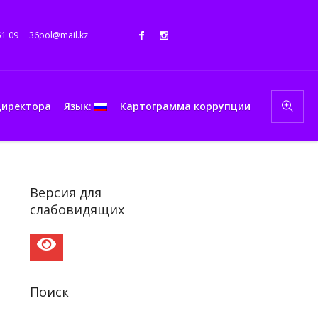
51 09
36pol@mail.kz
директора
Язык:
Картограмма коррупции
Версия для
слабовидящих
Поиск