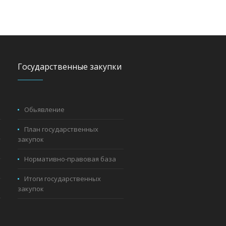
Государственные закупки
Обьявление
План государственных
закупок
Нормативно-правовая база
Итоги государственных
закупок