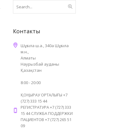
Контакты
Шұғыла ш.а., 340а Шұғыла
м.н.,
Алматы
Наурызбай ауданы
Қазақстан
8:00 - 20:00
ҚОҢЫРАУ ОРТАЛЫҒЫ +7
(727) 333 15 44
РЕГИСТРАТУРА +7 (727) 333
15 44 СЛУЖБА ПОДДЕРЖКИ
ПАЦИЕНТОВ +7 (727) 265 51
09