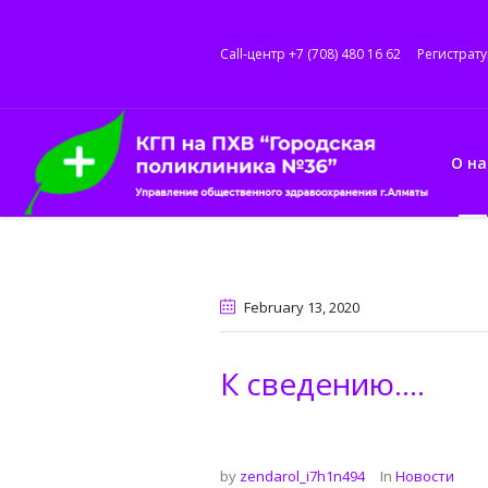
Call-центр +7 (708) 480 16 62
Регистрату
О на
February 13
, 2020
К сведению….
by
zendarol_i7h1n494
In
Новости