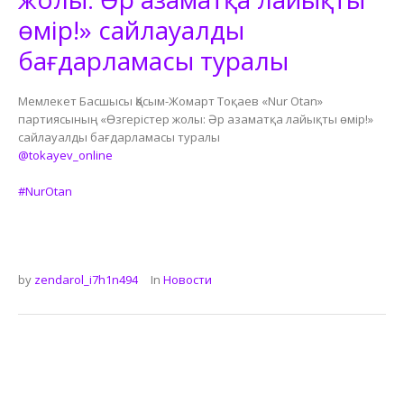
өмір!» сайлауалды
бағдарламасы туралы
Мемлекет Басшысы Қасым-Жомарт Тоқаев «Nur Otan»
партиясының «Өзгерістер жолы: Әр азаматқа лайықты өмір!»
сайлауалды бағдарламасы туралы
@tokayev_online
#NurOtan
by
zendarol_i7h1n494
In
Новости