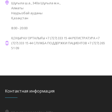
Шұғыла ш.а., 340а Шұғыла м.н.,
Алматы
Наурызбай ауданы
Қазақстан
8:00 - 20:00
ҚОҢЫРАУ ОРТАЛЫҒЫ +7 (727) 333 15 44 РЕГИСТРАТУРА +7
(727) 333 15 44 СЛУЖБА ПОДДЕРЖКИ ПАЦИЕНТОВ +7 (727) 265
51 09
Контактная информация