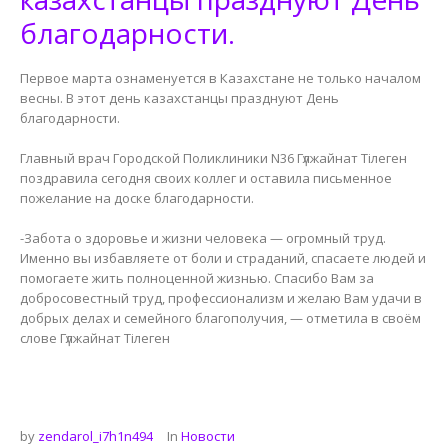
благодарности.
Первое марта ознаменуется в Казахстане не только началом
весны. В этот день казахстанцы празднуют День
благодарности.
Главный врач Городской Поликлиники N36 Гүлжайнат Тілеген
поздравила сегодня своих коллег и оставила письменное
пожелание на доске благодарности.
-Забота о здоровье и жизни человека — огромный труд.
Именно вы избавляете от боли и страданий, спасаете людей и
помогаете жить полноценной жизнью. Спасибо Вам за
добросовестный труд, профессионализм и желаю Вам удачи в
добрых делах и семейного благополучия, — отметила в своём
слове Гүлжайнат Тілеген
by
zendarol_i7h1n494
In
Новости