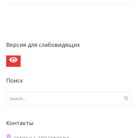
Версия для слабовидящих
Поиск
Контакты
Шұғыла ш.а., 340а Шұғыла м.н.,