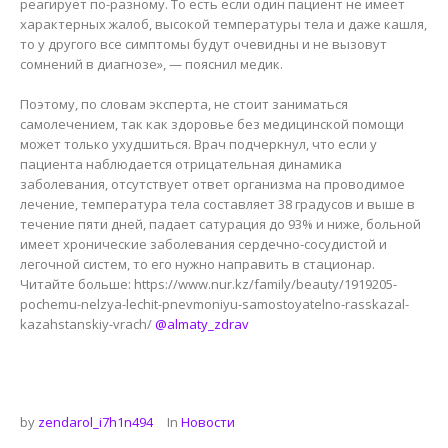
реагирует по-разному. То есть если один пациент не имеет
характерных жалоб, высокой температуры тела и даже кашля,
то у другого все симптомы будут очевидны и не вызовут
сомнений в диагнозе», — пояснил медик.
Поэтому, по словам эксперта, не стоит заниматься
самолечением, так как здоровье без медицинской помощи
может только ухудшиться. Врач подчеркнул, что если у
пациента наблюдается отрицательная динамика
заболевания, отсутствует ответ организма на проводимое
лечение, температура тела составляет 38 градусов и выше в
течение пяти дней, падает сатурация до 93% и ниже, больной
имеет хронические заболевания сердечно-сосудистой и
легочной систем, то его нужно направить в стационар.
Читайте больше: https://www.nur.kz/family/beauty/1919205-
pochemu-nelzya-lechit-pnevmoniyu-samostoyatelno-rasskazal-
kazahstanskiy-vrach/
@almaty_zdrav
by
zendarol_i7h1n494
In
Новости