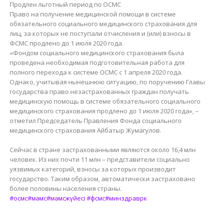
Продлен льготный период по ОСМС
Право на получение медицинской помощи в системе
обязательного социального медицинского страхования для
лиц, за которых не поступали отчисления и (или) взносы в
ФСМС продлено до 1 июля 2020 года.
«Фондом социального медицинского страхования была
проведена необходимая подготовительная работа для
полного перехода к системе ОСМС с 1 апреля 2020 года.
Однако, учитывая нынешнюю ситуацию, по поручению Главы
государства право незастрахованных граждан получать
медицинскую помощь в системе обязательного социального
медицинского страхования продлено до 1 июля 2020 года», –
отметил Председатель Правления Фонда социального
медицинского страхования Айбатыр Жумагулов.
Сейчас в стране застрахованными являются около 16,4 млн
человек. Из них почти 11 млн – представители социально
уязвимых категорий, взносы за которых производит
государство. Таким образом, автоматически застраховано
более половины населения страны.
#осмс
#мәмс
#мәмсжүйесі
#фсмс
#минздраврк