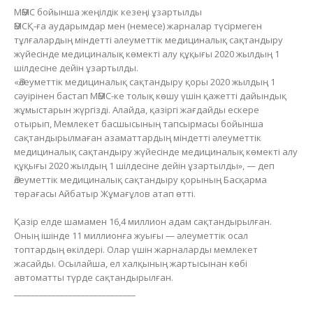
МӘМС бойынша жеңілдік кезеңі ұзартылды
ӘМСҚ-ға аударымдар мен (немесе) жарналар түсірмеген
тұлғалардың міндетті әлеуметтік медициналық сақтандыру
жүйесінде медициналық көмекті алу құқығы 2020 жылдың 1
шілдесіне дейін ұзартылды.
«Әлеуметтік медициналық сақтандыру қоры 2020 жылдың 1
сәуірінен бастап МӘМС-ке толық көшу үшін қажетті дайындық
жұмыстарын жүргізді. Алайда, қазіргі жағдайды ескере
отырып, Мемлекет басшысының тапсырмасы бойынша
сақтандырылмаған азаматтардың міндетті әлеуметтік
медициналық сақтандыру жүйесінде медициналық көмекті алу
құқығы 2020 жылдың 1 шілдесіне дейін ұзартылды», — деп
Әлеуметтік медициналық сақтандыру қорының Басқарма
төрағасы Айбатыр Жұмағұлов атап өтті.
Қазір елде шамамен 16,4 миллион адам сақтандырылған.
Оның ішінде 11 миллионға жуығы — әлеуметтік осал
топтардың өкілдері. Олар үшін жарналарды мемлекет
жасайды. Осылайша, ел халқының жартысынан көбі
автоматты түрде сақтандырылған.
_____________________________