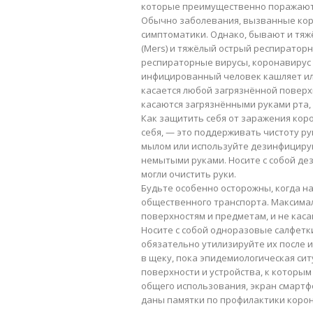
которые преимущественно поражают ж
Обычно заболевания, вызванные кор
симптоматики. Однако, бывают и тя
(Mers) и тяжёлый острый респираторн
респираторные вирусы, коронавирус 
инфицированный человек кашляет или 
касается любой загрязнённой поверх
касаются загрязнёнными руками рта, 
Как защитить себя от заражения кор
себя, — это поддерживать чистоту рук
мылом или используйте дезинфицирующ
немытыми руками. Носите с собой де
могли очистить руки.
Будьте особенно осторожны, когда на
общественного транспорта. Максимал
поверхностям и предметам, и не каса
Носите с собой одноразовые салфетки
обязательно утилизируйте их после 
в щеку, пока эпидемиологическая сит
поверхности и устройства, к которы
общего использования, экран смартф
даны памятки по профилактики коро