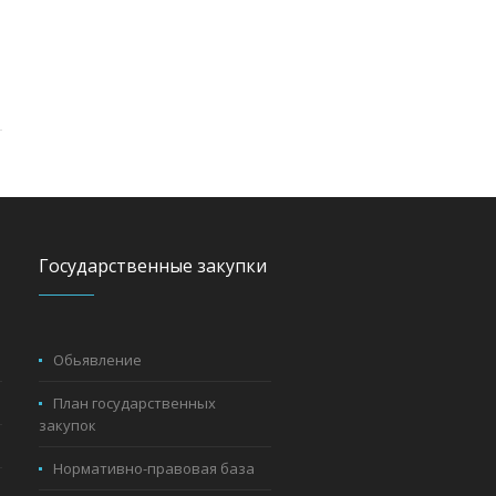
Государственные закупки
Обьявление
План государственных
закупок
Нормативно-правовая база