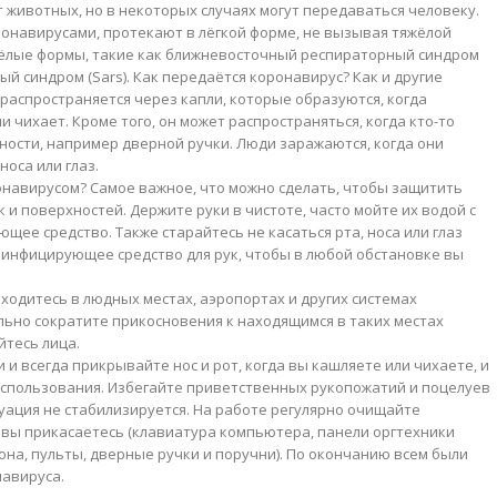
ивотных, но в некоторых случаях могут передаваться человеку.
онавирусами, протекают в лёгкой форме, не вызывая тяжёлой
жёлые формы, такие как ближневосточный респираторный синдром
ый синдром (Sars). Как передаётся коронавирус? Как и другие
распространяется через капли, которые образуются, когда
чихает. Кроме того, он может распространяться, когда кто-то
ности, например дверной ручки. Люди заражаются, когда они
носа или глаз.
онавирусом? Самое важное, что можно сделать, чтобы защитить
 и поверхностей. Держите руки в чистоте, часто мойте их водой с
ее средство. Также старайтесь не касаться рта, носа или глаз
зинфицирующее средство для рук, чтобы в любой обстановке вы
ходитесь в людных местах, аэропортах и других системах
ьно сократите прикосновения к находящимся в таких местах
йтесь лица.
 и всегда прикрывайте нос и рот, когда вы кашляете или чихаете, и
использования. Избегайте приветственных рукопожатий и поцелуев
уация не стабилизируется. На работе регулярно очищайте
м вы прикасаетесь (клавиатура компьютера, панели оргтехники
она, пульты, дверные ручки и поручни). По окончанию всем были
навируса.