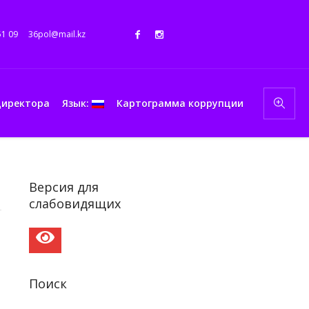
51 09
36pol@mail.kz
директора
Язык:
Картограмма коррупции
Версия для
слабовидящих
Поиск