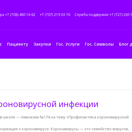
ра +7 (708) 480 16 62
+7 (707) 219 03 76
Служба поддержки +7 (727) 265 
с
Пациенту
Закупки
Гос. Услуги
Гос. Символы
Блог 
роновирусной инфекции
я в школе — гимназии №174 на тему «Профилактика короновирусной
формация о коронавирусе. Коронавирусы — это семейство вирусов,