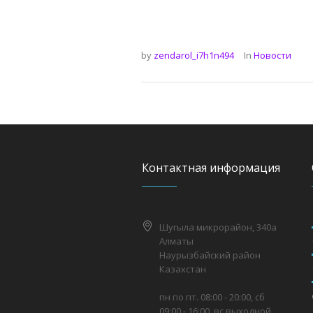
by
zendarol_i7h1n494
In
Новости
Контактная информация
Шугыла микрорайон, 340а
Алматы
Наурызбайский район
Казахстан
пн по пт. 08:00 - 20:00, сб
09:00 - 16:00, вс выходной