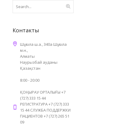
Контакты
Шұғыла ш.а., 340а Шұғыла
м.н.,
Алматы
Наурызбай ауданы
Қазақстан
8:00 - 20:00
ҚОҢЫРАУ ОРТАЛЫҒЫ +7
(727) 333 15 44
РЕГИСТРАТУРА +7 (727) 333
15 44 СЛУЖБА ПОДДЕРЖКИ
ПАЦИЕНТОВ +7 (727) 265 51
09