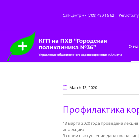
Call-центр +7 (708) 480 16 62
Регистрату
О на
March 13
, 2020
Профилактика ко
13 марта 2020 года проведена лекци
инфекции»
В своем выступление дана полная ин