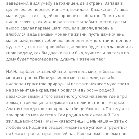
заведений, видя учёбу за границей, да и страны Запада в
целом, более перспективными, покидают Казахстан. И лишь
малая доля этих людей возвращается обратно. Понять мне
очень сложно, как можно расстаться и забыть место, где ты
вырос, сделал первые шаги, пошёл в школу, впервые
влюбился, ведь каждый момент в жизни, пусть даже очень
маленький, являет собой волшебное и немного таинственное
чудо. Нет, этого не произойдет, человек будет всегда помнить
свою родину, как бы далеко он ни был, мучительная тоска по
дому будет преследовать, душить. Разве не так?
Н.А.Назарбаев сказал: «Я изъездил весь мир, побывал во
многих странах. Повидал много мест на земле, где я был
очарован красотою природы. И все-таки никакое чудо света
не заменит мне края, где я родился и вырос — родной
казахской земли и того заветного уголка на земле, где в три
холма, в три лощины вздымается к величественным горам
Алатау благодатное щедрое пастбище Ушконыр. Потому что
там прошло моё детство. Там родина моих желаний. Там
жилище моих грёз». Мы — казахстанцы. Цель наша — жить с
любовью к Родине в сердце, множить её успехи и трудиться
во благо страны, взрастившей нас. Как бы тяжёл не был наш