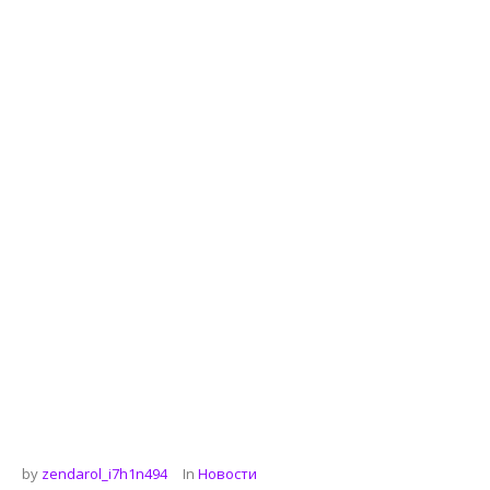
by
zendarol_i7h1n494
In
Новости