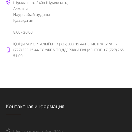
Шұғыла ш.а., 340а Шұғыла м.н.,
Алматы
Наурызбай ауданы
Қазақстан
8:00 - 20:00
ҚОҢЫРАУ ОРТАЛЫҒЫ +7 (727) 333 15 44 РЕГИСТРАТУРА +7
(727) 333 15 44 СЛУЖБА ПОДДЕРЖКИ ПАЦИЕНТОВ +7 (727) 265
51 09
Контактная информация
Шугыла микрорайон, 340а