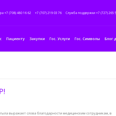
ра +7 (708) 480 16 62
+7 (707) 219 03 76
Служба поддержки +7 (727) 265 
с
Пациенту
Закупки
Гос. Услуги
Гос. Символы
Блог 
Р!
гыла выражает слова благодарности медицинским сотрудникам, в