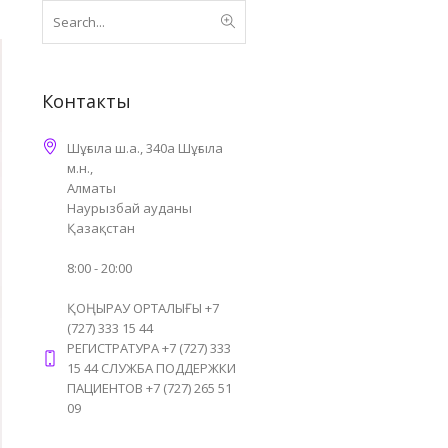
Контакты
Шұғыла ш.а., 340а Шұғыла
м.н.,
Алматы
Наурызбай ауданы
Қазақстан
8:00 - 20:00
ҚОҢЫРАУ ОРТАЛЫҒЫ +7
(727) 333 15 44
РЕГИСТРАТУРА +7 (727) 333
15 44 СЛУЖБА ПОДДЕРЖКИ
ПАЦИЕНТОВ +7 (727) 265 51
09