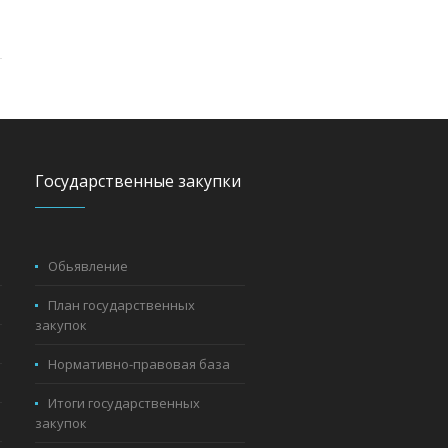
Государственные закупки
Обьявление
План государственных
закупок
Нормативно-правовая база
Итоги государственных
закупок