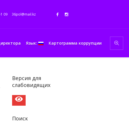
51 09
36pol@mail.kz
директора
Язык:
Картограмма коррупции
Версия для
слабовидящих
Поиск