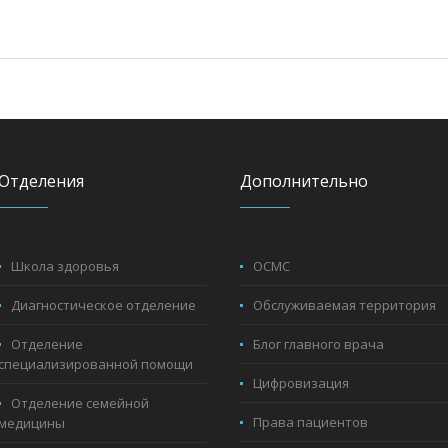
Отделения
Дополнительно
Школа здоровья
ОСМС
Диагностическое отделение
Обслуживаемая территория
Отделение
Блог главного врача
специализированной помощи
Цифровизация
Отделение семейной
Права пациентов
медицины