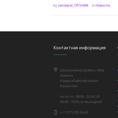
by
zendarol_i7h1n494
In
Новости
Контактная информация
Шугыла микрорайон, 340а
Алматы
Наурызбайский район
Казахстан
пн по пт. 08:00 - 20:00, сб
09:00 - 16:00, вс выходной
+ 7 (727) 305 36 43