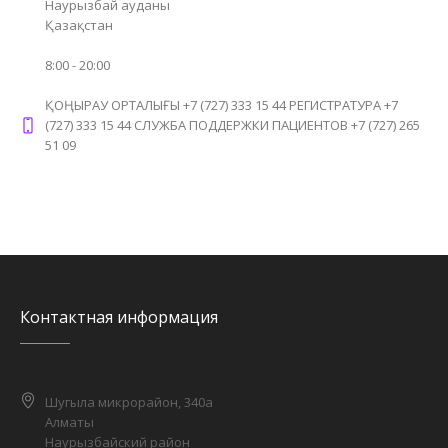
Наурызбай ауданы
Қазақстан
8:00 - 20:00
ҚОҢЫРАУ ОРТАЛЫҒЫ +7 (727) 333 15 44 РЕГИСТРАТУРА +7
(727) 333 15 44 СЛУЖБА ПОДДЕРЖКИ ПАЦИЕНТОВ +7 (727) 265
51 09
Контактная информация
Шугыла микрорайон, 340а
Алматы
Наурызбайский район