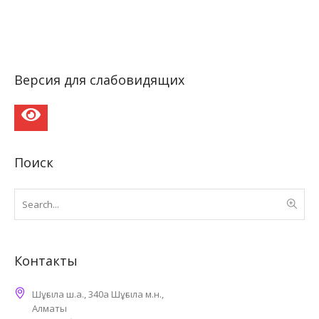
Версия для слабовидящих
Поиск
Контакты
Шұғыла ш.а., 340а Шұғыла м.н.,
Алматы