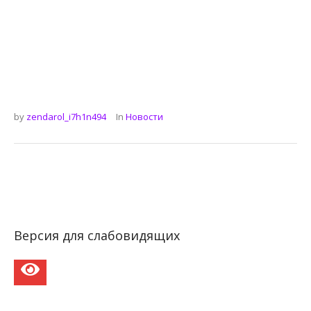
by
zendarol_i7h1n494
In
Новости
Версия для слабовидящих