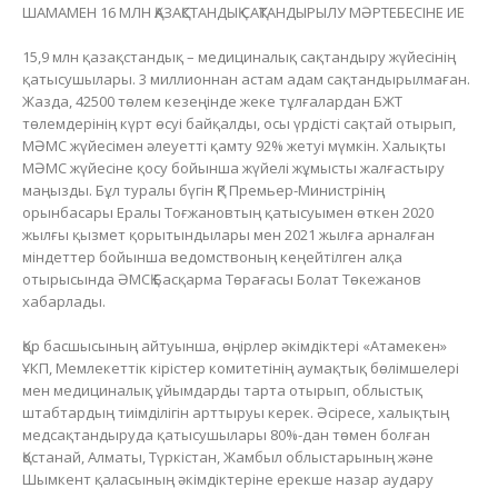
ШАМАМЕН 16 МЛН ҚАЗАҚСТАНДЫҚ САҚТАНДЫРЫЛУ МӘРТЕБЕСІНЕ ИЕ
15,9 млн қазақстандық – медициналық сақтандыру жүйесінің
қатысушылары. 3 миллионнан астам адам сақтандырылмаған.
Жазда, 42500 төлем кезеңінде жеке тұлғалардан БЖТ
төлемдерінің күрт өсуі байқалды, осы үрдісті сақтай отырып,
МӘМС жүйесімен әлеуетті қамту 92% жетуі мүмкін. Халықты
МӘМС жүйесіне қосу бойынша жүйелі жұмысты жалғастыру
маңызды. Бұл туралы бүгін ҚР Премьер-Министрінің
орынбасары Ералы Тоғжановтың қатысуымен өткен 2020
жылғы қызмет қорытындылары мен 2021 жылға арналған
міндеттер бойынша ведомствоның кеңейтілген алқа
отырысында ӘМСҚ Басқарма Төрағасы Болат Төкежанов
хабарлады.
Қор басшысының айтуынша, өңірлер әкімдіктері «Атамекен»
ҰКП, Мемлекеттік кірістер комитетінің аумақтық бөлімшелері
мен медициналық ұйымдарды тарта отырып, облыстық
штабтардың тиімділігін арттыруы керек. Әсіресе, халықтың
медсақтандыруда қатысушылары 80%-дан төмен болған
Қостанай, Алматы, Түркістан, Жамбыл облыстарының және
Шымкент қаласының әкімдіктеріне ерекше назар аудару