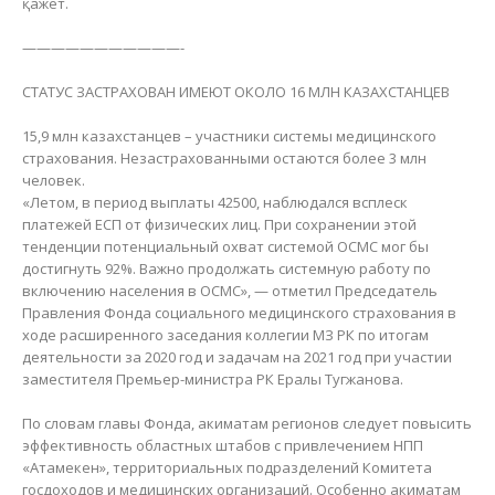
қажет.
———————————-
СТАТУС ЗАСТРАХОВАН ИМЕЮТ ОКОЛО 16 МЛН КАЗАХСТАНЦЕВ
15,9 млн казахстанцев – участники системы медицинского
страхования. Незастрахованными остаются более 3 млн
человек.
«Летом, в период выплаты 42500, наблюдался всплеск
платежей ЕСП от физических лиц. При сохранении этой
тенденции потенциальный охват системой ОСМС мог бы
достигнуть 92%. Важно продолжать системную работу по
включению населения в ОСМС», — отметил Председатель
Правления Фонда социального медицинского страхования в
ходе расширенного заседания коллегии МЗ РК по итогам
деятельности за 2020 год и задачам на 2021 год при участии
заместителя Премьер-министра РК Ералы Тугжанова.
По словам главы Фонда, акиматам регионов следует повысить
эффективность областных штабов с привлечением НПП
«Атамекен», территориальных подразделений Комитета
госдоходов и медицинских организаций. Особенно акиматам