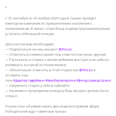
⠀
*
⠀
С 15 сентября по 15 ноября 2020 года в стране пройдет
ежегодная кампания по прикреплению населения к
поликлиникам. В связи с этим Фонд соцмедстрахования решил
устроить небольшой конкурс.
⠀
Для участия вам необходимо:
— Подписаться на наш аккаунт
@fms.kz
;
— Отметить в комментариях под этим постом троих друзей;
— Рассказать в сториз о своем любимом докторе и не забыть
упомянуть из какой он поликлиники;
— Обязательно отметить в этой сториз нас
@fms.kz
и
оставить хэш-
теги
#дәрігертаңдаймын
#явыбираюврача
#фондсоцмедстрахова
— Закрепить сториз у себя в хайлайтс;
— На момент проведения конкурса Ваш аккаунт должен быть
открыт.
⠀
Результаты объявим через две недели в прямом эфире.
Победителей ждут памятные призы!