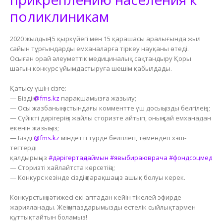
поликлиникам
2020 жылдың 15 қыркүйегі мен 15 қарашасы аралығында жыл
сайын тұрғындарды емханаларға тіркеу науқаны өтеді.
Осыған орай әлеуметтік медициналық сақтандыру Қоры
шағын конкурс ұйымдастыруға шешім қабылдады.
⠀
Қатысу үшін сізге:
— Біздің
@fms.kz
парақшамызға жазылу;
— Осы жазбаның астындағы комментте үш досыңызды белгілеңіз;
— Сүйікті дәрігеріңіз жайлы сторизте айтып, оның қай емханадан
екенін жазыңыз;
— Бізді
@fms.kz
міндетті түрде белгілеп, төмендегі хэш-
тегтерді
қалдырыңыз
#дәрігертаңдаймын
#явыбираюврача
#фондсоцмедст
— Сторизті хайлайтста көрсетіңіз;
— Конкурс кезінде сіздің парақшаңыз ашық болуы керек.
⠀
Конкурстың нәтижесі екі аптадан кейін тікелей эфирде
жарияланады. Жеңімпаздарымызды естелік сыйлықтармен
құттықтайтын боламыз!