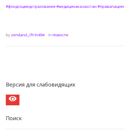
⠀
#фондсоцмедстрахования
#медицинаказахстан
#правапациента
by
zendarol_i7h1n494
In
Новости
Версия для слабовидящих
Поиск