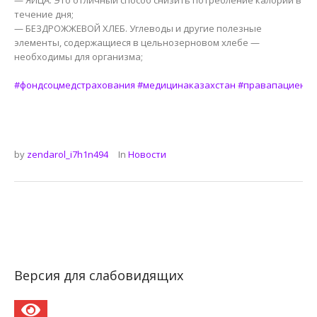
— ЯЙЦА. Это отличный способ снизить потребление калорий в
течение дня;
— БЕЗДРОЖЖЕВОЙ ХЛЕБ. Углеводы и другие полезные
элементы, содержащиеся в цельнозерновом хлебе —
необходимы для организма;
⠀
#фондсоцмедстрахования
#медицинаказахстан
#правапациента
by
zendarol_i7h1n494
In
Новости
Версия для слабовидящих