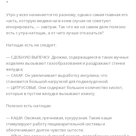
*
⠀⠀
Утро у всех начинается по разному, однако самая главная его
часть, которую медики ни в коем случае не советуют
игнорировать, — завтрак. Так что же на самом деле полезно
есть с утра натощак, а от чего лучше отказаться?
⠀
Натощак есть не следует:
⠀
— СДОБНУЮ ВЫПЕЧКУ. Дрожжи, содержащиеся в таких мучных
изделиях вызывают газообразования и раздражают стенки
желудка;
— САХАР. Он увеличивает выработку инсулина, что
становится большой нагрузкой для поджелудочной;
— ЦИТРУСОВЫЕ. Они содержат большое количество кислот,
которые в пустом желудке вызывают изжогу;
⠀
Полезно есть натощак:
⠀
— КАШИ. Овсяная, гречневая, кукурузная. Такие каши
стимулируют работу пищеварительной системы и
обеспечивают долгое чувство сытости;