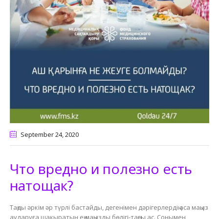
September 24
, 2020
Что вредно и полезно есть
натощак?
Таңды әркім әр түрлі бастайды, дегенімен дәрігерлердің аса маңыз
аударуға шақыратын ең маңызды бөлігі-таңғы ас. Сонымен,