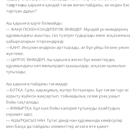
таңертең аш қарынға қандай тағам жеген пайдалы, ал неден бас
тартқан дұрыс?
⠀
Аш қарынға ішуге болмайды:
— ЖАҢА ПІСКЕН КОНДИТЕРЛІК ӨНІМДЕР. Мұндай ұн өнімдерінің
құрамындағы ашытқы, газ түзілуін тудырады және асқазанның
қабырғаларын тітіркендіреді;
—ҚАНТ. Инсулин өндірісін арттырады, ал бұл ұйқы безіне үлкен
жүктеме;
— ЦИТРУС ӨНІМДЕРІ. Аш қарынға жеген бұл жемістердің
құрамындағы көп мөлшердегі қышқылдар, асқазан қыжылын
туғызады;
⠀
Аш қарынға пайдалы тағамдар:
—БОТҚА. Сұлы, қарақұмық, жүгері ботқалары. Бұл тағам түрі ас
қорыту жүйесін жақсартып, тойымдылық сезімі ұзақ уақыт
бойы сақталады;
—ЖҰМЫРТҚА. Бұл күні бойы калория тұтынуды азайтудың
керемет әдісі;
— АШЫТҚЫСЫЗ НАН. Тұтас дәнді нан құрамында көмірсулар
мен басқа да пайдалы элементтер ағзаға өте қажет;
⠀