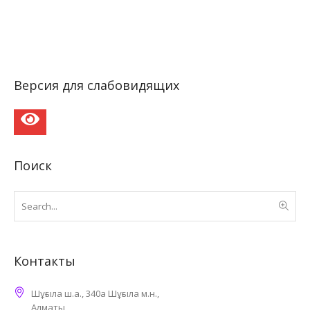
Версия для слабовидящих
Поиск
Контакты
Шұғыла ш.а., 340а Шұғыла м.н.,
Алматы