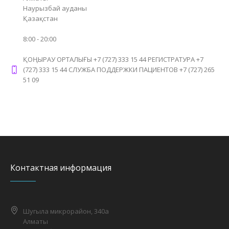
Наурызбай ауданы
Қазақстан
8:00 - 20:00
ҚОҢЫРАУ ОРТАЛЫҒЫ +7 (727) 333 15 44 РЕГИСТРАТУРА +7
(727) 333 15 44 СЛУЖБА ПОДДЕРЖКИ ПАЦИЕНТОВ +7 (727) 265
51 09
Контактная информация
Шугыла микрорайон, 340а
Алматы