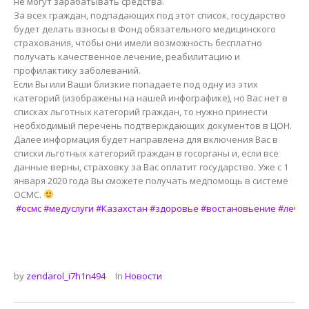
не могут зарабатывать средства.
За всех граждан, подпадающих под этот список, государство
будет делать взносы в Фонд обязательного медицинского
страхования, чтобы они имели возможность бесплатно
получать качественное лечение, реабилитацию и
профилактику заболеваний.
Если Вы или Ваши близкие попадаете под одну из этих
категорий (изображены на нашей инфографике), но Вас нет в
списках льготных категорий граждан, то нужно принести
необходимый перечень подтверждающих документов в ЦОН.
Далее информация будет направлена для включения Вас в
списки льготных категорий граждан в госорганы и, если все
данные верны, страховку за Вас оплатит государство. Уже с 1
января 2020 года Вы сможете получать медпомощь в системе
ОСМС.
#осмс
#медуслуги
#Казахстан
#здоровье
#востановьение
#лече
by
zendarol_i7h1n494
In
Новости