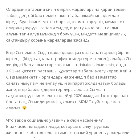
Олардың қатарына қиын өмірлік жағдайларына қарай төмен
табыс деңгейі бар немесе ақша таба алмайтын адамдар
кіреді. Бұл тізімге түсетін барлық азаматтар үшін, мемлекет
олардың ауруды сапалы емдеу, оңалту және оның алдын-
алуын тегін алуға мүмкіндігі болу үшін, міндетті медициналық
сақтандыру қорына жарналарды жасайды.
Егер Сіз немесе Сіздің жақындарыңыз осы санаттардың біріне
кірсеңіз (біздің ақпарат графикасында суреттелген), алайда Сіз
жеңілдігі бар азаматтар санатының тізіміне кірмесеңіз, онда
ХҚО-на қажетті растаушы құжаттар тізбесін әкелу керек. Кейін
Сізді мемлекеттік органдарына жеңілдігі бар азаматтар
санатының тізіміне енгізу үшін ақпарат жолданатын болады
және, егер барлық деректер дұрыс болса, Сіз үшін
сақтандыруды мемлекет төлейді. 2020 жылдың 1 қаңтарынан
бастап-ақ, Сіз медициналық көмекті МӘМС жүйесінде ала
аласыз.
______________________________________________
Что такое социально уязвимые слои населения?
В их число попадают люди, которые в силу трудных
жизненных обстоятельств имеют низкий уровень дохода или