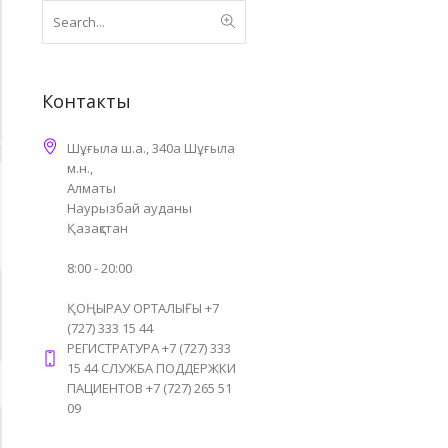
Контакты
Шұғыла ш.а., 340а Шұғыла
м.н.,
Алматы
Наурызбай ауданы
Қазақстан
8:00 - 20:00
ҚОҢЫРАУ ОРТАЛЫҒЫ +7
(727) 333 15 44
РЕГИСТРАТУРА +7 (727) 333
15 44 СЛУЖБА ПОДДЕРЖКИ
ПАЦИЕНТОВ +7 (727) 265 51
09