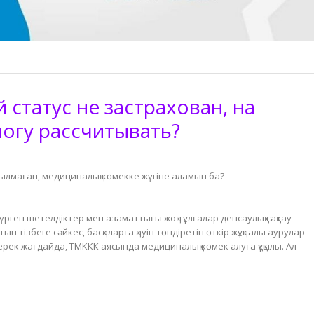
 статус не застрахован, на
огу рассчитывать?
ылмаған, медициналық көмекке жүгіне аламын ба?
рген шетелдіктер мен азаматтығы жоқ тұлғалар денсаулық сақтау
ын тізбеге сәйкес, басқаларға қауіп төндіретін өткір жұқпалы аурулар
ерек жағдайда, ТМККК аясында медициналық көмек алуға құқылы. Ал