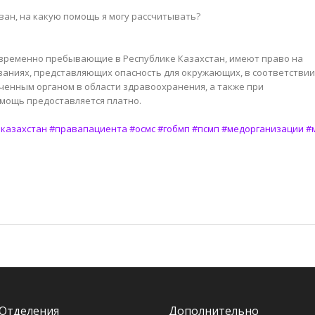
ован, на какую помощь я могу рассчитывать?
 временно пребывающие в Республике Казахстан, имеют право на
аниях, представляющих опасность для окружающих, в соответствии
енным органом в области здравоохранения, а также при
омощь предоставляется платно.
казахстан
#правапациента
#осмс
#гобмп
#псмп
#медорганизации
#
Отделения
Дополнительно