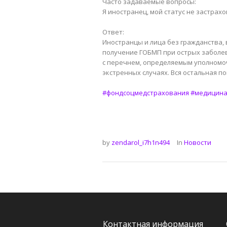
Часто задаваемые вопросы:
Я иностранец, мой статус не застрах
⠀
Ответ:
Иностранцы и лица без гражданства,
получение ГОБМП при острых заболев
с перечнем, определяемым уполномоч
экстренных случаях. Вся остальная п
⠀
#фондсоцмедстрахования
#медицина
by
zendarol_i7h1n494
In
Новости
Контактная информация