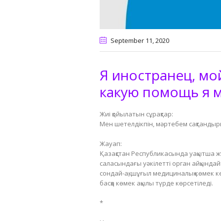
September 11
, 2020
Я иностранец, мой
какую помощь я м
Жиі қойылатын сұрақтар:
Мен шетелдікпін, мәртебем сақтандыр
⠀
Жауап:
Қазақстан Республикасында уақытша жү
саласындағы уәкілетті орган айқындайт
сондай-ақ, шұғыл медициналық көмек к
басқа көмек ақылы түрде көрсетіледі.
⠀
*
⠀