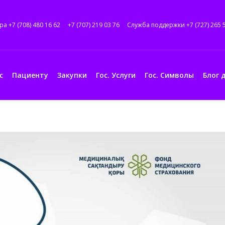
ра +7 (708) 480 16 62
+7 (707) 219 03 76
Служба поддержки +7 (727) 265 
с
Пациенту
Закупки
Гос. Услуги
Гос. Символы
Блог 