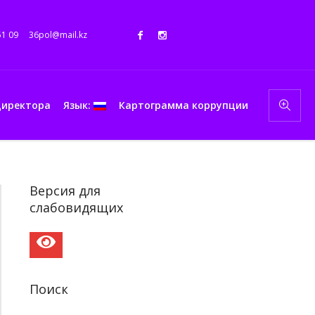
51 09
36pol@mail.kz
директора
Язык:
Картограмма коррупции
Версия для
слабовидящих
Поиск