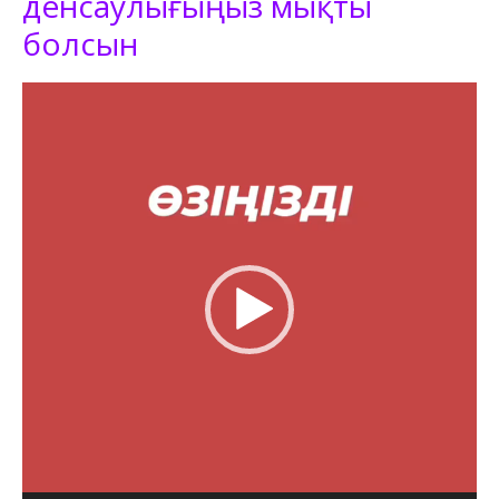
денсаулығыңыз мықты
болсын
Видеоплеер