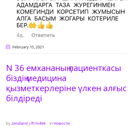
February 15
, 2021
N 36 емхананың пациенткасы
біздің медицина
қызметкерлеріне үлкен алғыс
білдіреді
by
zendarol_i7h1n494
In
Новости