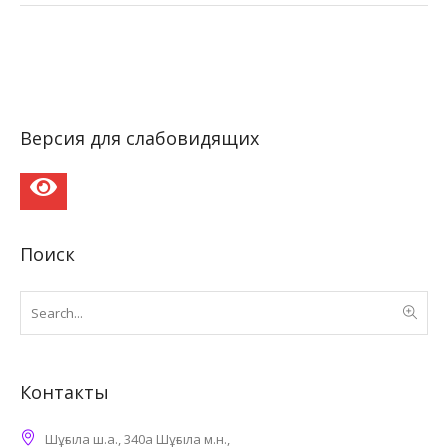
Версия для слабовидящих
Поиск
Контакты
Шұғыла ш.а., 340а Шұғыла м.н.,