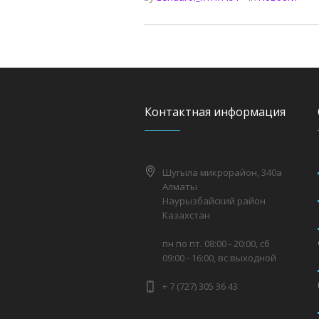
Контактная информация
Шугыла микрорайон, 340а
Алматы
Наурызбайский район
Казахстан
пн по пт. 08:00 - 20:00, сб
09:00 - 16:00, вс выходной
+ 7 (727) 305 36 43