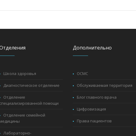
Отделения
Дополнительно
Школа здоровья
ОСМС
Диагностическое отделение
Обслуживаемая территория
Отделение
Блог главного врача
специализированной помощи
Цифровизация
Отделение семейной
Права пациентов
медицины
Лабораторно-