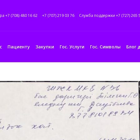
ра +7 (708) 480 16 62
+7 (707) 219 03 76
Служба поддержки +7 (727) 265 
с
Пациенту
Закупки
Гос. Услуги
Гос. Символы
Блог 