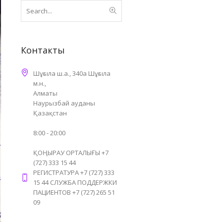
Контакты
Шұғыла ш.а., 340а Шұғыла
м.н.,
Алматы
Наурызбай ауданы
Қазақстан
8:00 - 20:00
ҚОҢЫРАУ ОРТАЛЫҒЫ +7
(727) 333 15 44
РЕГИСТРАТУРА +7 (727) 333
15 44 СЛУЖБА ПОДДЕРЖКИ
ПАЦИЕНТОВ +7 (727) 265 51
09