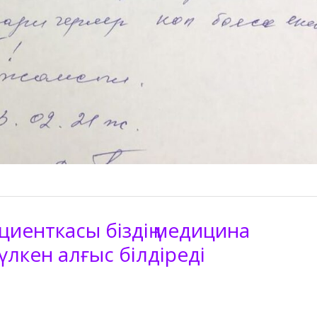
циенткасы біздің медицина
үлкен алғыс білдіреді