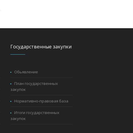
Государственные закупки
Обьявление
План государственных
закупок
Нормативно-правовая база
Итоги государственных
закупок