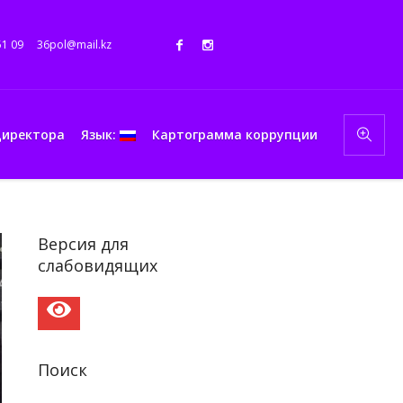
51 09
36pol@mail.kz
директора
Язык:
Картограмма коррупции
Версия для
слабовидящих
Поиск