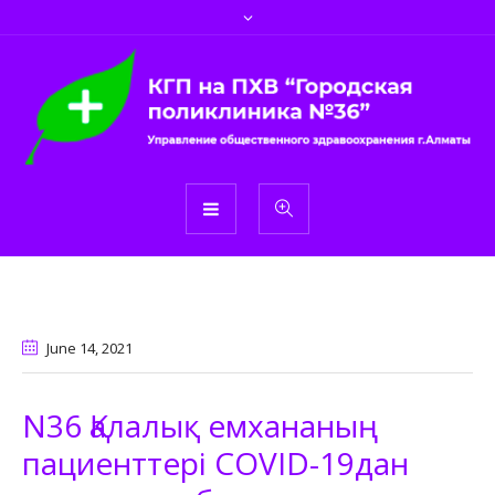
June 14
, 2021
N36 Қалалық емхананың
пациенттері COVID-19дан