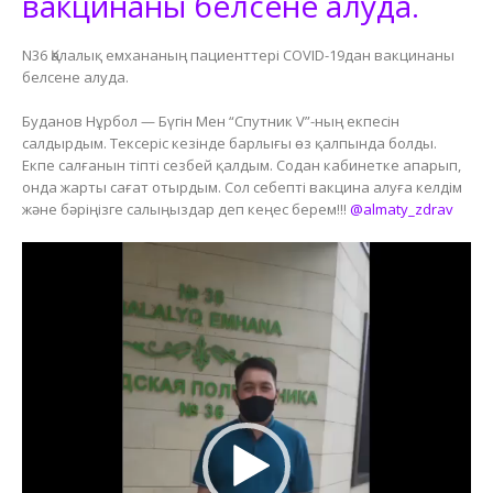
вакцинаны белсене алуда.
N36 Қалалық емхананың пациенттері COVID-19дан вакцинаны
белсене алуда.
Буданов Нұрбол — Бүгін Мен “Спутник V”-ның екпесін
салдырдым. Тексеріс кезінде барлығы өз қалпында болды.
Екпе салғанын тіпті сезбей қалдым. Содан кабинетке апарып,
онда жарты сағат отырдым. Сол себепті вакцина алуға келдім
және бәріңізге салыңыздар деп кеңес берем!!!
@almaty_zdrav
Видеоплеер