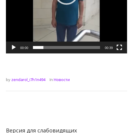
00:00
00:39
by
zendarol_i7h1n494
In
Новости
Версия для слабовидящих