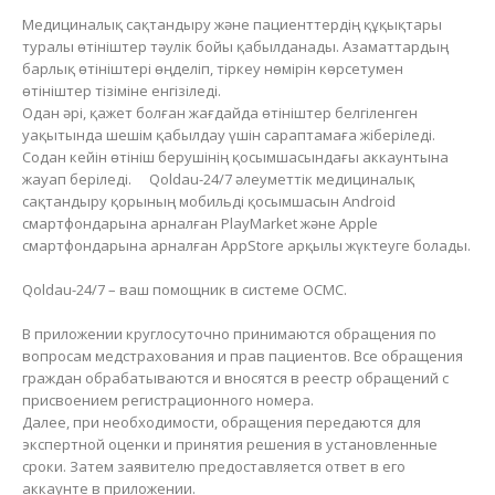
Медициналық сақтандыру және пациенттердің құқықтары
туралы өтініштер тәулік бойы қабылданады. Азаматтардың
барлық өтініштері өңделіп, тіркеу нөмірін көрсетумен
өтініштер тізіміне енгізіледі.
Одан әрі, қажет болған жағдайда өтініштер белгіленген
уақытында шешім қабылдау үшін сараптамаға жіберіледі.
Содан кейін өтініш берушінің қосымшасындағы аккаунтына
жауап беріледі. ⠀ Qoldau-24/7 әлеуметтік медициналық
сақтандыру қорының мобильді қосымшасын Android
смартфондарына арналған PlayMarket және Apple
смартфондарына арналған AppStore арқылы жүктеуге болады.
Qoldau-24/7 – ваш помощник в системе ОСМС.
⠀
В приложении круглосуточно принимаются обращения по
вопросам медстрахования и прав пациентов. Все обращения
граждан обрабатываются и вносятся в реестр обращений с
присвоением регистрационного номера.
Далее, при необходимости, обращения передаются для
экспертной оценки и принятия решения в установленные
сроки. Затем заявителю предоставляется ответ в его
аккаунте в приложении.