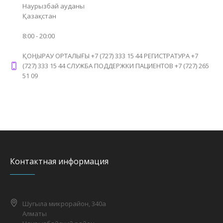
Наурызбай ауданы
Қазақстан
8:00 - 20:00
ҚОҢЫРАУ ОРТАЛЫҒЫ +7 (727) 333 15 44 РЕГИСТРАТУРА +7
(727) 333 15 44 СЛУЖБА ПОДДЕРЖКИ ПАЦИЕНТОВ +7 (727) 265
51 09
Контактная информация
Шугыла микрорайон, 340а
Алматы