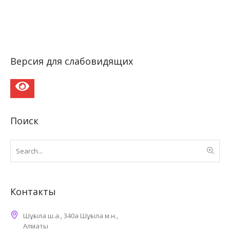
Версия для слабовидящих
Поиск
Контакты
Шұғыла ш.а., 340а Шұғыла м.н.,
Алматы