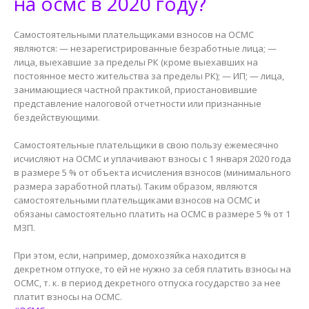
на осмс в 2020 году?
Самостоятельными плательщиками взносов на ОСМС
являются: — незарегистрированные безработные лица; —
лица, выехавшие за пределы РК (кроме выехавших на
постоянное место жительства за пределы РК); — ИП; — лица,
занимающиеся частной практикой, приостановившие
представление налоговой отчетности или признанные
бездействующими.
Самостоятельные плательщики в свою пользу ежемесячно
исчисляют на ОСМС и уплачивают взносы с 1 января 2020 года
в размере 5 % от объекта исчисления взносов (минимального
размера заработной платы). Таким образом, являются
самостоятельными плательщиками взносов на ОСМС и
обязаны самостоятельно платить на ОСМС в размере 5 % от 1
МЗП.
При этом, если, например, домохозяйка находится в
декретном отпуске, то ей не нужно за себя платить взносы на
ОСМС, т. к. в период декретного отпуска государство за нее
платит взносы на ОСМС.