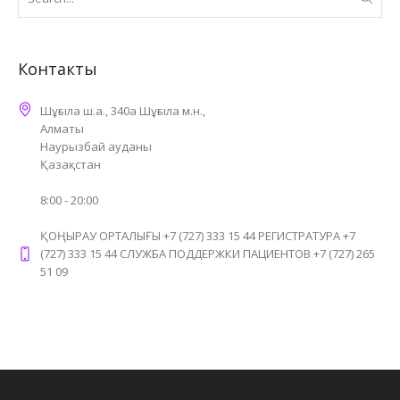
Контакты
Шұғыла ш.а., 340а Шұғыла м.н.,
Алматы
Наурызбай ауданы
Қазақстан
8:00 - 20:00
ҚОҢЫРАУ ОРТАЛЫҒЫ +7 (727) 333 15 44 РЕГИСТРАТУРА +7
(727) 333 15 44 СЛУЖБА ПОДДЕРЖКИ ПАЦИЕНТОВ +7 (727) 265
51 09