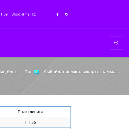
51 09
36pol@mail.kz
ың блогы
Тіл:
Сыбайлас жемқорлық картограммасы
Поликлиника
ГП 36