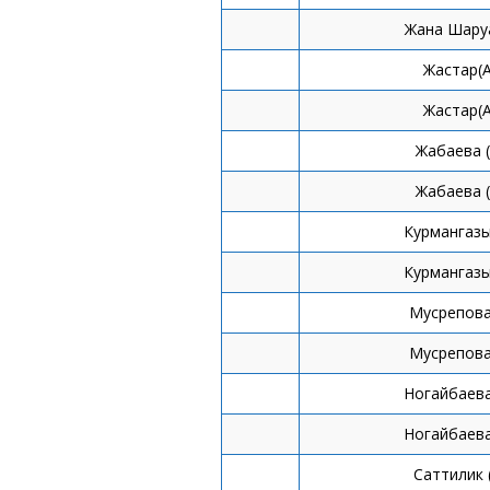
Жана Шару
Жастар(
Жастар(
Жабаева 
Жабаева 
Курмангазы
Курмангазы
Мусрепова
Мусрепова
Ногайбаева
Ногайбаева
Саттилик 