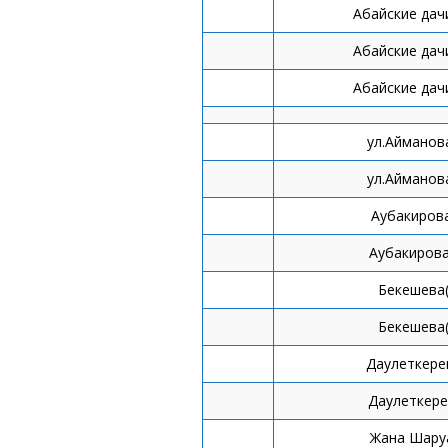
Абайские дач
Абайские дач
Абайские дач
ул.Айманов
ул.Айманов
Аубакиров
Аубакирова
Бекешева
Бекешева
Даулеткере
Даулеткере
Жана Шару