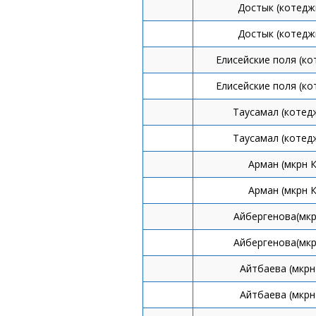
Достык (котедж
Достык (котедж
Елисейские поля (к
Елисейские поля (к
Таусамал (котед
Таусамал (котед
Арман (мкрн 
Арман (мкрн 
Айбергенова(мкр
Айбергенова(мкр
Айтбаева (мкрн
Айтбаева (мкрн