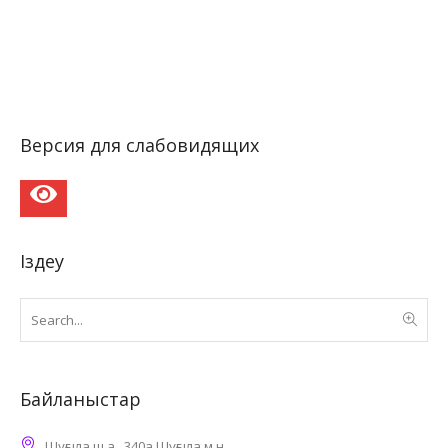
Версия для слабовидящих
Іздеу
Байланыстар
Шұғыла ш.а., 340а Шұғыла м.н.,