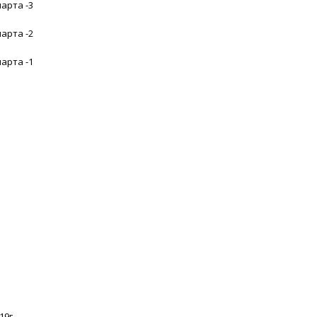
арта -3
арта -2
арта -1
19г.