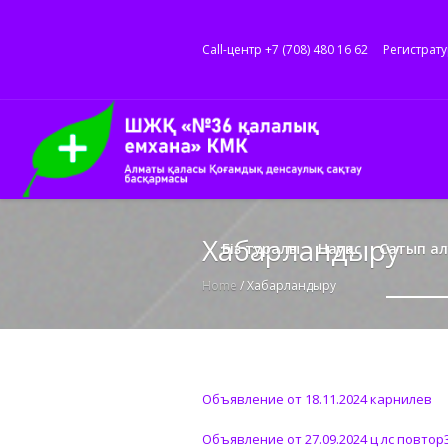
Call-центр +7 (708) 480 16 62
Регистрату
Хабарландыру
Біз туралы
Науқас
Сатып ал
Home
/
Хабарландыру
Объявление от 18.11.2024 карнилев
Объявление от 27.09.2024 ц лс повтор