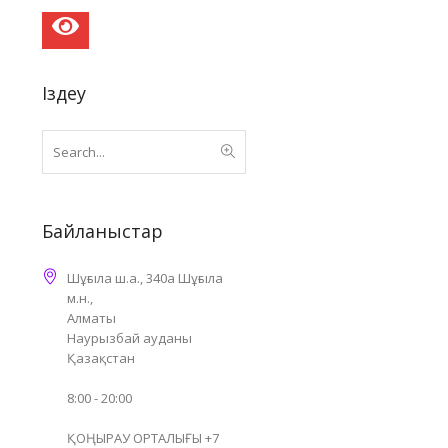
Іздеу
Байланыстар
Шұғыла ш.а., 340а Шұғыла
м.н.,
Алматы
Наурызбай ауданы
Қазақстан
8:00 - 20:00
ҚОҢЫРАУ ОРТАЛЫҒЫ +7