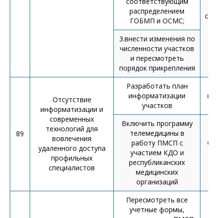
соответствующим
распределением
сем
ГОБМП и ОСМС;
ви
3.внести изменения по
численности участков
и пересмотреть
порядок прикрепления
Разработать план
А
информатизации
ин
Отсутствие
участков
информатизации и
современных
Включить программу
технологий для
телемедицины в
89
вовлечения
работу ПМСП с
От
удаленного доступа
участием КДО и
и
профильных
республиканских
т
специалистов
медицинских
организаций
Пересмотреть все
учетные формы,
Пр