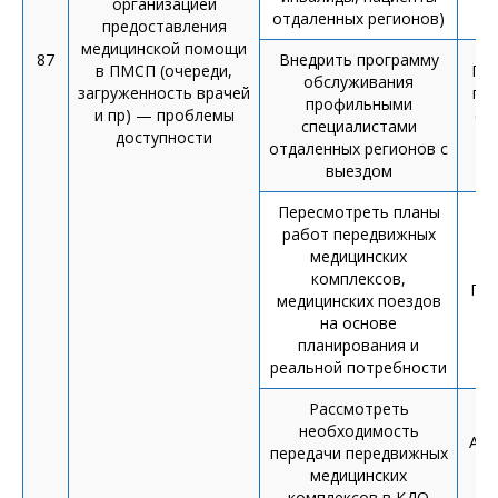
организацией
отдаленных регионов)
предоставления
медицинской помощи
87
Внедрить программу
в ПМСП (очереди,
Пр
обслуживания
загруженность врачей
по
профильными
и пр) — проблемы
со
специалистами
доступности
отдаленных регионов с
выездом
Пересмотреть планы
работ передвижных
медицинских
комплексов,
Пл
медицинских поездов
на основе
планирования и
реальной потребности
Рассмотреть
необходимость
Акт
передачи передвижных
медицинских
комплексов в КДО