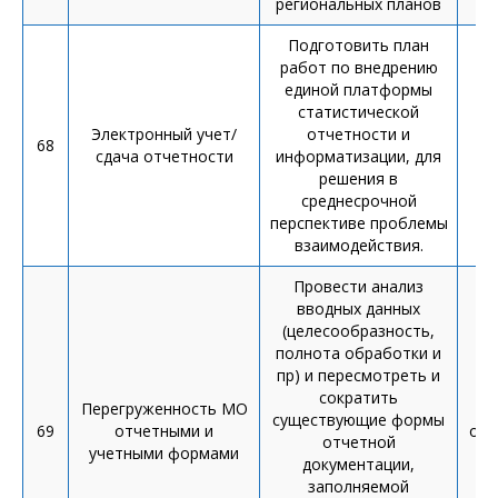
региональных планов
Подготовить план
работ по внедрению
единой платформы
статистической
Электронный учет/
отчетности и
68
сдача отчетности
информатизации, для
решения в
среднесрочной
перспективе проблемы
взаимодействия.
Провести анализ
вводных данных
(целесообразность,
полнота обработки и
пр) и пересмотреть и
сократить
Перегруженность МО
а
существующие формы
69
отчетными и
отч
отчетной
учетными формами
документации,
заполняемой