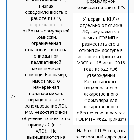
формулярной
низкая
комиссии на сайте КФ.
осведомленность о
работе КНЛФ,
Утвердить КНЛФ
непрозрачность
отдельно от списка
работы Формулярной
ЛС, закупаемых в
Комиссии,
рамках ГОБМП и
ограниченная
разместить его в
страновая квота на
открытом доступе в
опиоды при
интернет (Приказ и.о.
паллиативной
МЗСР от 15 июля 2016
медицинской
года № 622 «Об
помощи.
Например,
утверждении
имеет место
Казахстанского
намеренная
национального
полипрогмазия,
лекарственного
77
нерациональное
формуляра для
использование ЛС в
лекарственного
МО, недостаточное
обеспечения в рамках
обучение пациента по
ГОБМП – «622 приказ»)
приему ЛС (в т.ч.
На базе РЦРЗ создать
АЛО). Не
электронный адрес для
вывешиваются на