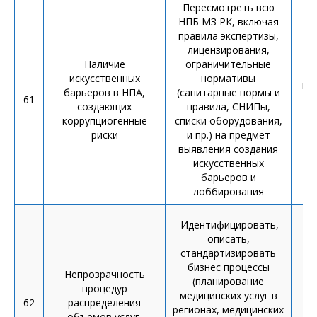
Пересмотреть всю
НПБ МЗ РК, включая
правила экспертизы,
лицензирования,
Наличие
ограничительные
искусственных
нормативы
пл
барьеров в НПА,
(санитарные нормы и
61
Н
создающих
правила, СНИПы,
коррупциогенные
списки оборудования,
риски
и пр.) на предмет
выявления создания
искусственных
барьеров и
лоббирования
Идентифицировать,
описать,
стандартизировать
бизнес процессы
Непрозрачность
(планирование
процедур
медицинских услуг в
62
распределения
регионах, медицинских
объемов услуг,