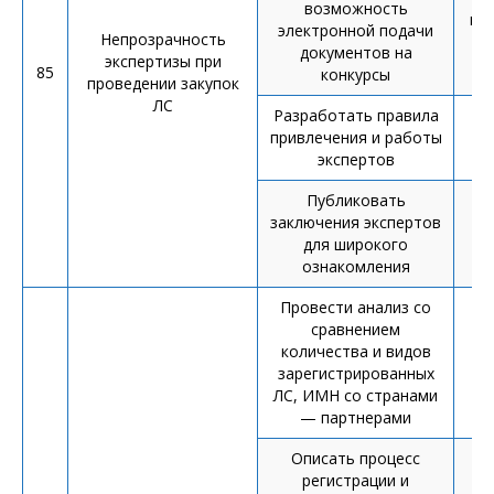
возможность
ин
электронной подачи
Непрозрачность
документов на
экспертизы при
85
конкурсы
проведении закупок
ЛС
Разработать правила
привлечения и работы
П
экспертов
Публиковать
от
заключения экспертов
СК
для широкого
ознакомления
Провести анализ со
сравнением
количества и видов
зарегистрированных
ЛС, ИМН со странами
— партнерами
Описать процесс
регистрации и