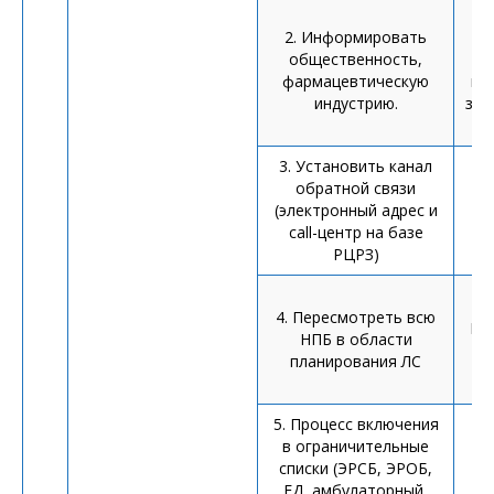
П
2. Информировать
др
общественность,
фармацевтическую
ин
индустрию.
заи
3. Установить канал
обратной связи
(электронный адрес и
и
call-центр на базе
ст
РЦРЗ)
4. Пересмотреть всю
Пл
НПБ в области
планирования ЛС
5. Процесс включения
в ограничительные
списки (ЭРСБ, ЭРОБ,
ЕД, амбулаторный,