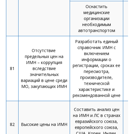
Оснастить
медицинские
организации
О
необходимым
автотранспортом
Разработать единый
справочник ИМН с
Отсутствие
включением
предельных цен на
информации о
ИМН – коррупция
регистрации, сроках ее
81
вследствие
пересмотра,
сп
значительных
производителе,
вариаций в цене среди
технической
МО, закупающих ИМН
характеристике и
рекомендованной цене
Составить анализ цен
на ИМН и ЛС в странах
А
евразийского союза,
82
Высокие цены на ИМН
оп
европейского союза,
США, Кореи, Индии,