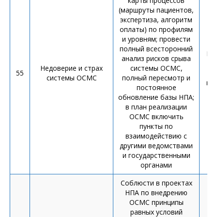
карты процессов
(маршруты пациентов,
экспертиза, алгоритм
оплаты) по профилям
и уровням; провести
полный всесторонний
Ка
анализ рисков срыва
Недоверие и страх
системы ОСМС,
55
а
системы ОСМС
полный пересмотр и
пр
постоянное
обновление базы НПА;
в план реализации
ОСМС включить
пункты по
взаимодействию с
другими ведомствами
и государственными
органами
Соблюсти в проектах
НПА по внедрению
ОСМС принципы
равных условий