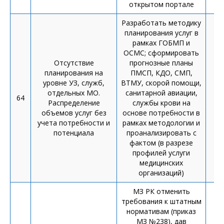
открытом портале
Разработать методику
планирования услуг в
рамках ГОБМП и
ОСМС; сформировать
Отсутствие
прогнозные планы
планирования на
ПМСП, КДО, СМП,
уровне УЗ, служб,
ВТМУ, скорой помощи,
отдельных МО.
санитарной авиации,
64
а
Распределение
службы крови на
объемов услуг без
основе потребности в
учета потребности и
рамках методологии и
потенциала
проанализировать с
фактом (в разрезе
профилей услуги
медицинских
организаций)
МЗ РК отменить
требования к штатным
нормативам (приказ
МЗ №238), дав