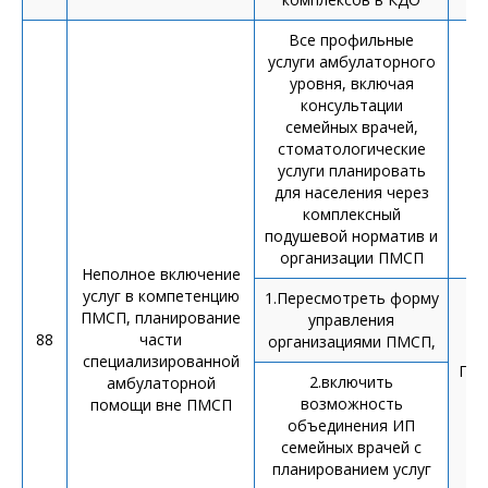
Все профильные
услуги амбулаторного
уровня, включая
консультации
семейных врачей,
стоматологические
П
услуги планировать
для населения через
комплексный
подушевой норматив и
организации ПМСП
Неполное включение
услуг в компетенцию
1.Пересмотреть форму
ПМСП, планирование
управления
88
части
организациями ПМСП,
специализированной
Пер
2.включить
амбулаторной
р
возможность
помощи вне ПМСП
ГО
объединения ИП
семейных врачей с
планированием услуг
р