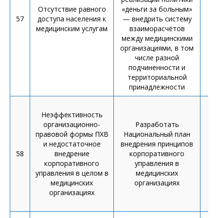
Отсутствие равного
«деньги за больным»
57
доступа населения к
— внедрить систему
медицинским услугам
взаиморасчётов
между медицинскими
организациями, в том
числе разной
подчиненности и
территориальной
принадлежности
Неэффективность
У
организационно-
Разработать
Н
правовой формы ПХВ
Национальный план
пл
и недостаточное
внедрения принципов
58
внедрение
корпоративного
ко
корпоративного
управления в
управления в целом в
медицинских
медицинских
организациях
о
организациях