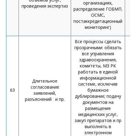
организациях,
проведения экспертиз
распределение ГОБМП.
ОСМС,
постаккредитационный
мониторинг)
Все процессы сделать
прозрачными: обязать
все управления
здравоохранения,
комитеты, МЗ РК
работать в единой
информационной
Длительное
о
системе, исключив
согласование
мо
63
бумажное
заявлений,
дублирование; подачу
разъяснений и пр.
документов на
размещение
медицинских услуг,
закуп препаратов и пр
выполнять в
электронном