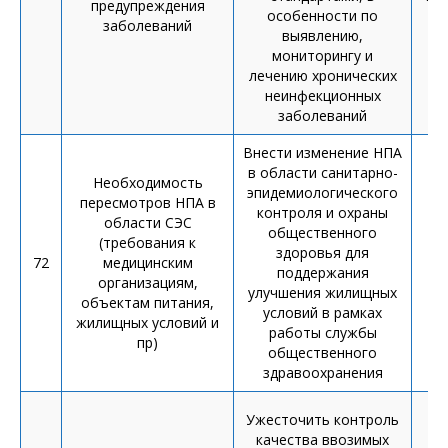
предупреждения
особенности по
п
заболеваний
выявлению,
мониторингу и
лечению хронических
неинфекционных
заболеваний
Внести изменение НПА
в области санитарно-
Необходимость
эпидемиологического
пересмотров НПА в
контроля и охраны
области СЭС
общественного
(требования к
здоровья для
72
медицинским
пе
поддержания
организациям,
ра
улучшения жилищных
объектам питания,
условий в рамках
жилищных условий и
работы службы
пр)
общественного
здравоохранения
Ужесточить контроль
качества ввозимых