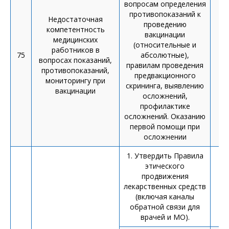
вопросам определения
противопоказаний к
Недостаточная
проведению
компетентность
вакцинации
медицинских
(относительные и
работников в
75
абсолютные),
П
вопросах показаний,
правилам проведения
противопоказаний,
предвакционного
мониторингу при
скрининга, выявлению
вакцинации
осложнений,
профилактике
осложнений. Оказанию
первой помощи при
осложнении
1. Утвердить Правила
У
этического
продвижения
лекарственных средств
(включая каналы
л
обратной связи для
врачей и МО).