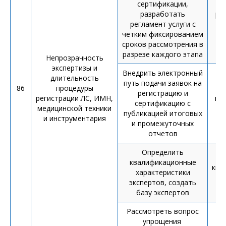
сертификации,
разработать
ре
регламент услуги с
— 
четким фиксированием
сроков рассмотрения в
разрезе каждого этапа
Непрозрачность
экспертизы и
Внедрить электронный
длительность
путь подачи заявок на
86
процедуры
регистрацию и
регистрации ЛС, ИМН,
ин
сертификацию с
медицинской техники
публикацией итоговых
и инструментария
и промежуточных
отчетов
Определить
квалификационные
ква
характеристики
ха
экспертов, создать
базу экспертов
Рассмотреть вопрос
упрощения