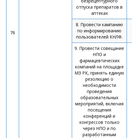
безрецептурного
П
отпуска препаратов в
аптеках
8. Провести кампанию
по информированию
76
пользователей КНЛФ.
9. Провести совещание
НПО и
фармацевтических
компаний на площадке
МЗ РК, принять единую
резолюцию о
необходимости
проведения
образовательных
мероприятий, включая
посещения
конференций и
конгрессов только
через НПО и по
разработанным