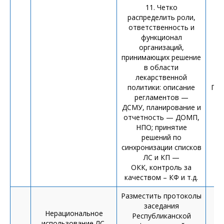
11. Четко
распределить роли,
ответственность и
функционал
организаций,
принимающих решение
в области
лекарственной
политики: описание
При
регламентов —
вз
ДСМУ, планирование и
отчетность — ДОМП,
НПО; принятие
решений по
синхронизации списков
ЛС и КП —
ОКК, контроль за
качеством – КФ и т.д.
Разместить протоколы
заседания
Нерациональное
Республиканской
использование ЛС,