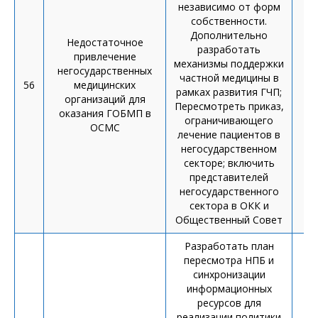
независимо от форм
собственности.
Дополнительно
Недостаточное
разработать
привлечение
п
механизмы поддержки
негосударственных
п
частной медицины в
56
медицинских
рамках развития ГЧП;
организаций для
Об
Пересмотреть приказ,
оказания ГОБМП в
ограничивающего
ОСМС
лечение пациентов в
негосударственном
секторе; включить
представителей
негосударственного
сектора в ОКК и
Общественный Совет
Разработать план
пересмотра НПБ и
синхронизации
информационных
ресурсов для
реализации политики