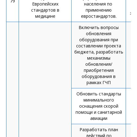
79
н
Европейских
населения по
стандартов в
применению
здр
медицине
евростандартов.
Включить вопросы
обновления
оборудования при
составлении проекта
бюджета, разработать
Пр
механизмы
обновления/
приобретения
оборудования в
рамках ГЧП
Обновить стандарты
минимального
оснащения скорой
помощи и санитарной
авиации
Разработать план
действий по