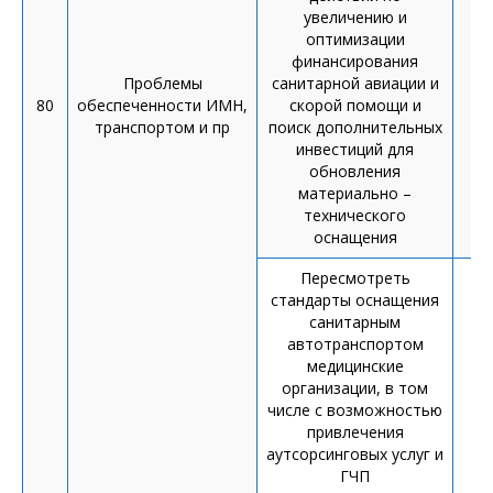
увеличению и
оптимизации
финансирования
Проблемы
санитарной авиации и
80
обеспеченности ИМН,
скорой помощи и
П
транспортом и пр
поиск дополнительных
инвестиций для
обновления
материально –
технического
оснащения
Пересмотреть
стандарты оснащения
санитарным
автотранспортом
медицинские
организации, в том
числе с возможностью
привлечения
аутсорсинговых услуг и
ГЧП