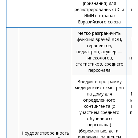
(признания) для
П
регистрированных ЛС и
пра
ИМН в странах
Евразийского союза
Четко разграничить
функции врачей ВОП,
При
терапевтов,
н
педиатров, акушер —
сп
гинекологов,
про
статистиков, среднего
персонала
Внедрить программу
медицинских осмотров
П
на дому для
ПМ
определенного
мед
контингента (с
на
участием среднего
про
обученного
и 
персонала)
(беременные, дети,
о
Неудовлетворенность
инвалиды, пациенты
ц