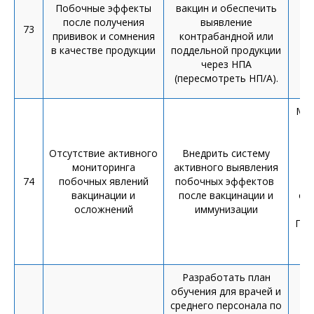
Побочные эффекты
вакцин и обеспечить
после получения
выявление
73
прививок и сомнения
контрабандной или
пе
в качестве продукции
поддельной продукции
через НПА
(пересмотреть НП/А).
Мод
Отсутствие активного
Внедрить систему
эф
мониторинга
активного выявления
74
побочных явлений
побочных эффектов
и
вакцинации и
после вакцинации и
об
осложнений
иммунизации
от
ПМС
и 
Разработать план
обучения для врачей и
среднего персонала по