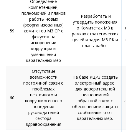
Определение
компетенцией,
полномочий и планов
Разработать и
П
работы новых
утвердить положения
п
(реорганизованных)
о Комитетах МЗ в
оп
59
комитетов МЗ СР с
рамках стратегических
фокусом на
целей и задач МЗ РК и
ин
искоренении
планы работ
коррупции и
уменьшении
карательных мер
Отсутствие
возможности
На базе РЦРЗ создать
постоянной связи о
электронный адрес
проблемах
для доверительной
неэтичного и
неанонимной
60
коррупциогенного
обратной связи с
адр
поведения
обеспечением защиты
руководителей
сообщившего от
сектора
карательных мер.
здравоохранения