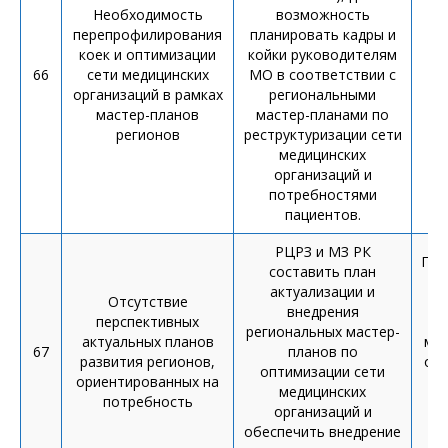
Необходимость
возможность
перепрофилирования
планировать кадры и
коек и оптимизации
койки руководителям
66
сети медицинских
МО в соответствии с
П
организаций в рамках
региональными
мастер-планов
мастер-планами по
регионов
реструктуризации сети
медицинских
организаций и
потребностями
пациентов.
РЦРЗ и МЗ РК
Пла
составить план
и
актуализации и
Отсутствие
внедрения
перспективных
р
региональных мастер-
актуальных планов
мас
67
планов по
развития регионов,
опт
оптимизации сети
ориентированных на
медицинских
потребность
организаций и
обеспечить внедрение