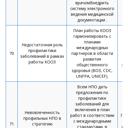
врачомВнедрить
систему электронного
ведения медицинской
документации .
План работы КООЗ
гармонизировать с
планами
Недостаточная роль
международных
ин
профилактики
70
партнеров в области
н
заболеваний в рамках
развития
работы КООЗ
общественного
здр
здоровья (ВОЗ, CDC,
UNFPA, UNICEF).
Всем НПО дать
предложения по
профилактике
заболеваний для
включения в план
Невовлеченность
работ в соответствии
Пре
профильных НПО в
с международными
71
стратегию
стандартами, в
ин