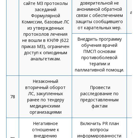
доверительной не
сайте МЗ протоколы
анонимной обратной
заседаний
адр
связи с обеспечением
Формулярной
защиты сообщившего
Комиссии, базовые ЛС
от карательных мер.
из утвержденных
протоколов лечения
Внедрить программу
не вошли в КНЛФ (622
обучения врачей
приказ МЗ), ограничен
ПМСП основам
доступ к опиодиным
противоболевой
анальгетикам.
терапии и
паллиативной помощи.
Незаконный
вторичный оборот
Провести
ЛС, закупленных
расследование по
78
о
ранее по тендеру
предоставленным
медицинскими
фактам
организациями
Негативное
Включить PR план
отношение к
вопросы
ин
внедрению
информированности