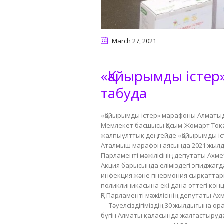
March 27
, 2021
«Қайырымды істе
табуда
«Қайырымды істер» марафоны Алматы
Мемлекет басшысы Қасым-Жомарт Тоқа
жалпыұлттық деңгейде «Қайырымды іс
Аталмыш марафон аясында 2021 жылды
Парламенті мәжілісінің депутаты Ахм
Акция барысында еліміздегі эпиджа
инфекция және пневмония сырқаттар
поликлиникасына екі дана оттегі ко
ҚР Парламенті мәжілісінің депутаты А
— Тәуелсіздігіміздің 30 жылдығына ор
бүгін Алматы қаласында жалғастыруд