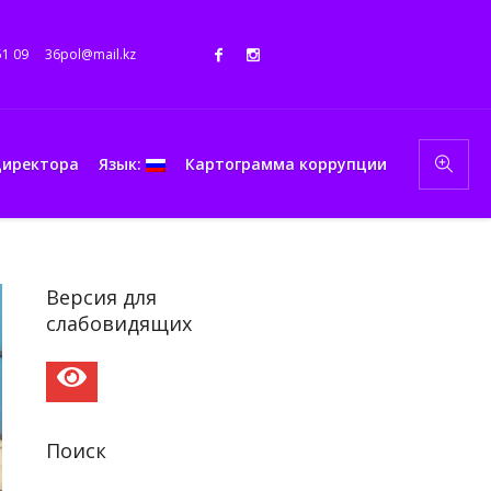
51 09
36pol@mail.kz
директора
Язык:
Картограмма коррупции
Версия для
слабовидящих
Поиск