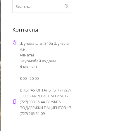
Контакты
Шұғыла ш.а., 340а Шұғыла
м.н.,
Алматы
Наурызбай ауданы
Қазақстан
8:00 - 20:00
ҚОҢЫРАУ ОРТАЛЫҒЫ +7 (727)
333 15 44 РЕГИСТРАТУРА +7
(727) 333 15 44 СЛУЖБА
ПОДДЕРЖКИ ПАЦИЕНТОВ +7
(727) 265 51 09