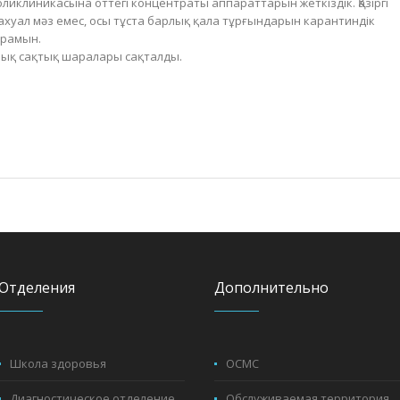
клиникасына оттегі концентраты аппараттарын жеткіздік. Қазіргі
хуал мәз емес, осы тұста барлық қала тұрғындарын карантиндік
ырамын.
рлық сақтық шаралары сақталды.
Отделения
Дополнительно
Школа здоровья
ОСМС
Диагностическое отделение
Обслуживаемая территория