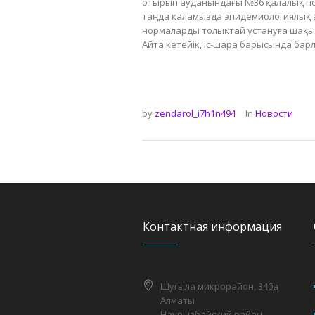
отырып ауданындағы №36 қалалық поли
таңда қаламызда эпидемиологиялық а
нормаларды толықтай ұстануға шақ
Айта кетейік, іс-шара барысында ба
by
zendarol_i7h1n494
In
Новости
Контактная информация
Шугыла микрорайон, 340а
Алматы
Наурызбайский район