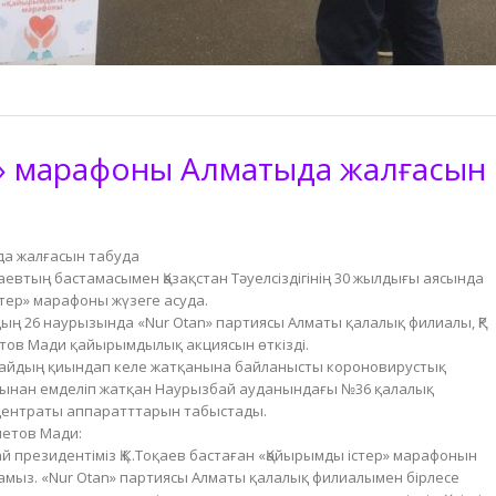
р» марафоны Алматыда жалғасын
да жалғасын табуда
евтың бастамасымен Қазақстан Тәуелсіздігінің 30 жылдығы аясында
тер» марафоны жүзеге асуда.
ң 26 наурызында «Nur Otan» партиясы Алматы қалалық филиалы, ҚР
етов Мади қайырымдылық акциясын өткізді.
ғдайдың қиындап келе жатқанына байланысты короновирустық
ынан емделіп жатқан Наурызбай ауданындағы №36 қалалық
нцентраты аппаратттарын табыстады.
хметов Мади:
ай президентіміз Қ.К.Тоқаев бастаған «Қайырымды істер» марафонын
амыз. «Nur Otan» партиясы Алматы қалалық филиалымен бірлесе