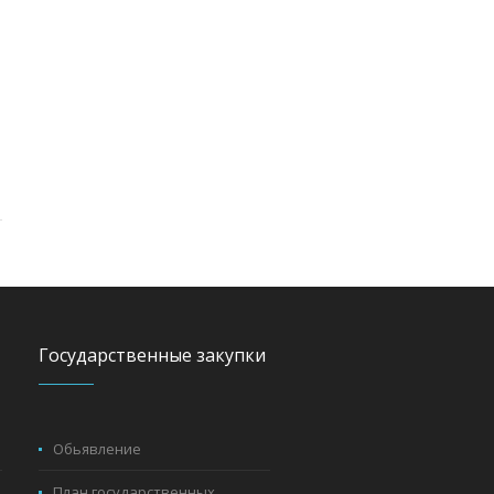
Государственные закупки
Обьявление
План государственных