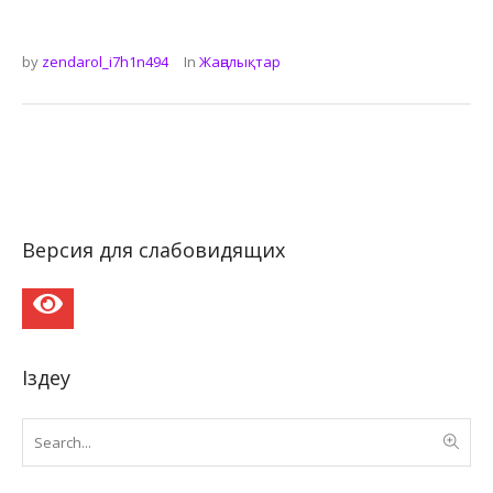
by
zendarol_i7h1n494
In
Жаңалықтар
Версия для слабовидящих
Іздеу