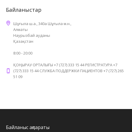
Байланыстар
Шұғыла ш.а., 340а Шұғыла м.н.,
Алматы
Наурызбай ауданы
Қазақстан
8:00 - 20:00
ҚОҢЫРАУ ОРТАЛЫҒЫ +7 (727) 333 15 44 РЕГИСТРАТУРА +7
(727) 333 15 44 СЛУЖБА ПОДДЕРЖКИ ПАЦИЕНТОВ +7 (727) 265
51 09
Байланыс ақпараты