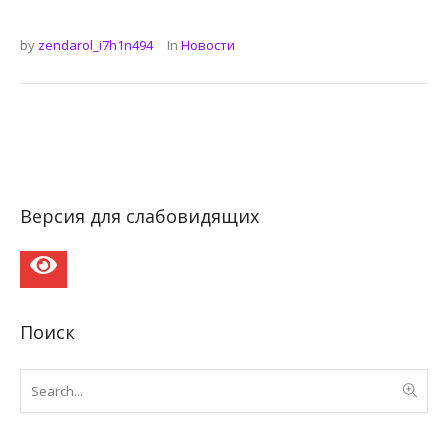
by
zendarol_i7h1n494
In
Новости
Версия для слабовидящих
Поиск