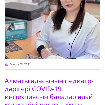
March 03
, 2021
Алматы қаласының педиатр-
дәрігері COVID-19
инфекциясын балалар қалай
көтеретіні туралы айтты.