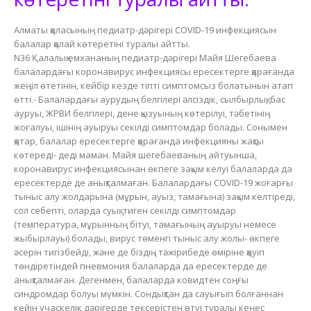
Алматы қаласының педиатр-дәрігері COVID-19 инфекциясын
балалар қалай көтеретіні туралы айтты.
N36 Қалалық емхананың педиатр-дәрігері Майя Шегебаева
балалардағы коронавирус инфекциясы ересектерге қарағанда
жеңіл өтетінін, кейбір кезде тіпті симптомсыз болатынын атап
өтті.- Балалардағы аурудың белгілері әлсіздік, сылбырлық, бас
ауруы, ЖРВИ белгілері, дене қызуының көтерілуі, тәбетінің
жоғалуы, ішінің ауыруы секілді симптомдар болады. Сонымен
қатар, балалар ересектерге қарағанда инфекцияны жақсы
көтереді- деді маман. Майя шегебаеваның айтуынша,
коронавирус инфекциясынан өкпеге зақым келуі балаларда да
ересектерде де анықталмаған. Балалардағы COVID-19 жоғарғы
тыныс алу жолдарына (мұрын, ауыз, тамағына) зақым келтіреді,
сол себепті, оларда суық тиген секілді симптомдар
(температура, мұрынның бітуі, тамағының ауыруы немесе
жыбырлауы) болады, вирус төменгі тыныс алу жолы- өкпеге
әсерін тигізбейді, және де біздің тәжірибеде өміріне қауіп
төндіретіндей пневмония балаларда да ересектерде де
анықталмаған. Дегенмен, балаларда ковидтен соңғы
синдромдар болуы мүмкін. Сондықтан да сауығып болғаннан
кейін учаскелік дәрігерде тексерістен өтуі туралы кеңес