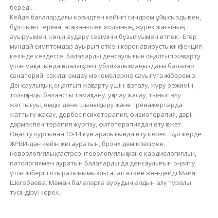
береді.
Кейде балалардағы ковидтен кейінгі синдром ұйқысыздықпен,
бұлшық еттерінің, асқазан-ішек жолының, жүрек жағының
ауыруымен, көңіл аудару сезімінің бұзылуымен өтпек.- Егер
мұндай симптомдар ауырып өткен коронавирустық инфекция
кезінде кездессе, балаларды денсаулығын оңалтып жақсарту
үшін мақсатында қалалық, республикалық маңыздағы балалар
санаторийі секілді емдеу мекемелеріне сауығуға жібереміз.
Денсаулықтың оңалтып жақсарту үшін: қозғалу, жүру режимін,
толыққанды балансты тамақтану, уқалау жасау, тыныс алу
жаттығуы, емдік дене шынықтыру және тренажерларда
жаттығу жасау, дербес психотерапия, физиотерапия, дәрі-
дәрмекпен терапия жүргізу, фитотерапиядан өту қажет.
Оңалту курсынан 10-14 күн аралығында өту керек. Бұл жерде
ЖРВИ-дан кейін жиі ауратын, бронх демікпесімен,
неврологиялық, гастроэнтерологиялық және кардиологиялық
патологиямен ауратын балаларды да денсаулығын оңалту
үшін жіберіп отыратынымызды атап өткен жөн-дейді Майя
Шегебаева. Маман балаларға аурудың алдын алу туралы
түсіндіруі керек.