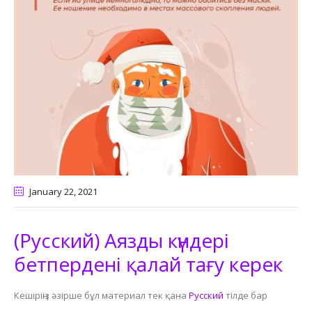
January 22
, 2021
(Русский) Аязды күндері
бетпердені қалай тағу керек
Кешіріңіз әзірше бұл материал тек қана
Русский
тілде бар