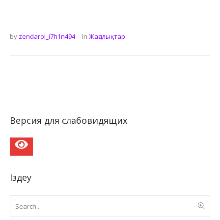
by
zendarol_i7h1n494
In
Жаңалықтар
Версия для слабовидящих
Іздеу