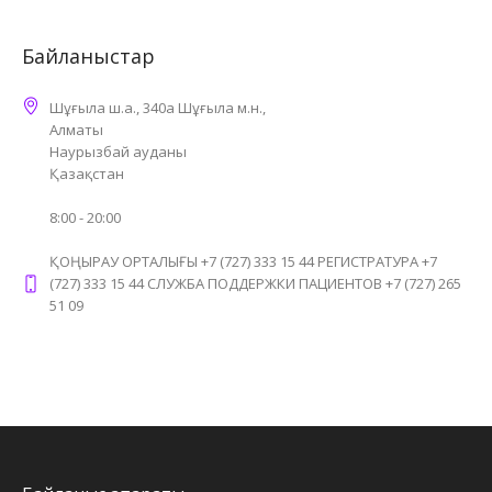
Байланыстар
Шұғыла ш.а., 340а Шұғыла м.н.,
Алматы
Наурызбай ауданы
Қазақстан
8:00 - 20:00
ҚОҢЫРАУ ОРТАЛЫҒЫ +7 (727) 333 15 44 РЕГИСТРАТУРА +7
(727) 333 15 44 СЛУЖБА ПОДДЕРЖКИ ПАЦИЕНТОВ +7 (727) 265
51 09