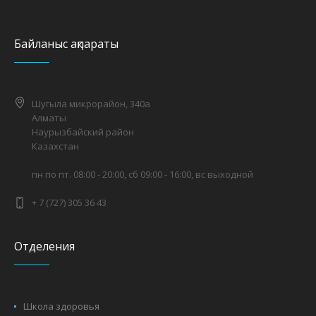
Байланыс ақпараты
Шугыла микрорайон, 340а
Алматы
Наурызбайский район
Казахстан
пн по пт. 08:00 - 20:00, сб 09:00 - 16:00, вс выходной
+ 7 (727) 305 36 43
Отделения
Школа здоровья