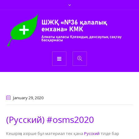
January 29
, 2020
(Русский) #osms2020
Кешіріңіз әзірше бұл материал тек қана
Русский
тілде бар