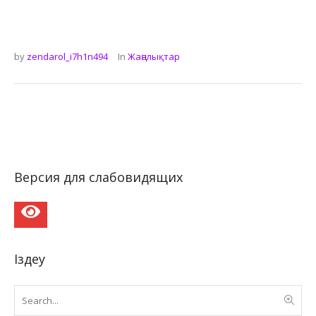
by
zendarol_i7h1n494
In
Жаңалықтар
Версия для слабовидящих
Іздеу