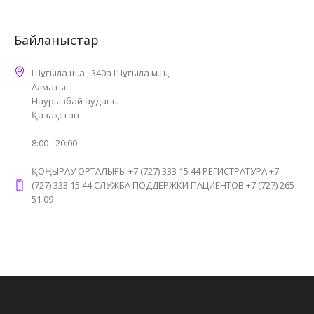
Байланыстар
Шұғыла ш.а., 340а Шұғыла м.н.,
Алматы
Наурызбай ауданы
Қазақстан
8:00 - 20:00
ҚОҢЫРАУ ОРТАЛЫҒЫ +7 (727) 333 15 44 РЕГИСТРАТУРА +7
(727) 333 15 44 СЛУЖБА ПОДДЕРЖКИ ПАЦИЕНТОВ +7 (727) 265
51 09